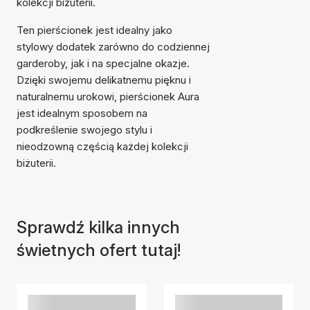
kolekcji biżuterii.
Ten pierścionek jest idealny jako
stylowy dodatek zarówno do codziennej
garderoby, jak i na specjalne okazje.
Dzięki swojemu delikatnemu pięknu i
naturalnemu urokowi, pierścionek Aura
jest idealnym sposobem na
Przedmiot został dodany
podkreślenie swojego stylu i
do koszyka
nieodzowną częścią każdej kolekcji
biżuterii.
Sprawdź kilka innych
świetnych ofert tutaj!