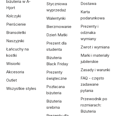
biżuteria w A-
Dostawa
Styczniowa
Hjort
wyprzedaż
Karta
Kolczyki
podarunkowa
Walentynki
Pierścienie
Prezenty i
Bierzmowanie
Bransoletki
odznaka
Dzień Matki
wymiany
Naszyjniki
Prezent dla
Zwrot i wymiana
Łańcuchy na
studenta
kostki
Marki i materiały
Biżuteria
jubilerskie
Wisiorki
Black Friday
Zasady i warunki
Akcesoria
Prezenty
FAQ - często
świąteczne
Outlet
zadawane
Pozłacana
Wszystkie styles
pytania
biżuteria
Przewodnik po
Biżuteria
rozmiarach:
srebrna
Biżuteria
Prezenty dla