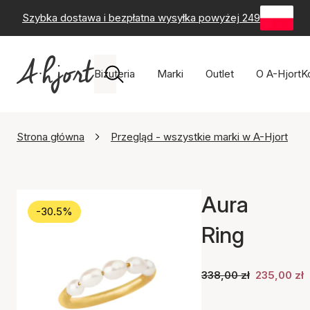
Szybka dostawa i bezpłatna wysyłka powyżej 249 zł
-
60-
Biżuteria
Marki
Outlet
O A-Hjort
K
Strona główna
Przegląd - wszystkie marki w A-Hjort
Aura
-30.5%
Ring
338,00 zł
235,00 zł