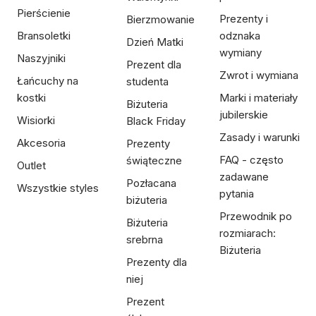
Pierścienie
Prezenty i
Bierzmowanie
Bransoletki
odznaka
Dzień Matki
wymiany
Naszyjniki
Prezent dla
Zwrot i wymiana
Łańcuchy na
studenta
kostki
Marki i materiały
Biżuteria
jubilerskie
Wisiorki
Black Friday
Zasady i warunki
Akcesoria
Prezenty
FAQ - często
świąteczne
Outlet
zadawane
Pozłacana
Wszystkie styles
pytania
biżuteria
Przewodnik po
Biżuteria
rozmiarach:
srebrna
Biżuteria
Prezenty dla
niej
Prezent