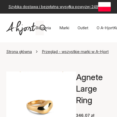
Szybka dostawa i bezpłatna wysyłka powyżej 249 zł
-
60-
Biżuteria
Marki
Outlet
O A-Hjort
K
Strona główna
Przegląd - wszystkie marki w A-Hjort
Agnete
Large
Ring
346,07 zł