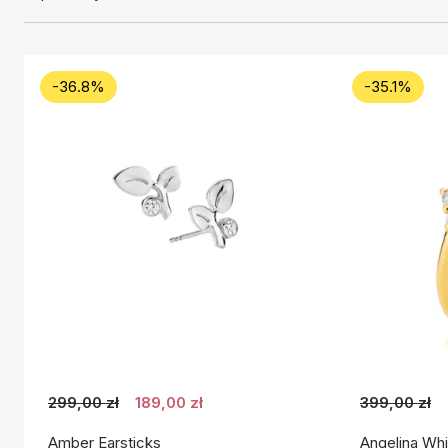
-36.8%
-35.1%
299,00 zł
189,00 zł
399,00 zł
Amber Earsticks
Angelina Whi