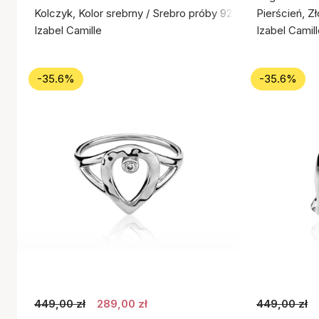
Kolczyk, Kolor srebrny / Srebro próby 925
Pierścień, Z
Izabel Camille
Izabel Camil
-35.6%
-35.6%
449,00 zł
289,00 zł
449,00 zł