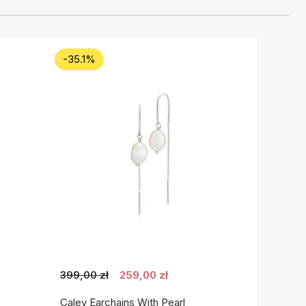
-35.1%
399,00 zł
259,00 zł
Caley Earchains With Pearl