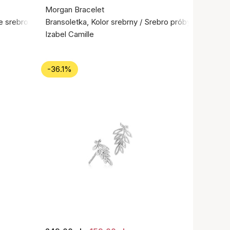
Morgan Bracelet
ne srebro próby 925
Bransoletka, Kolor srebrny / Srebro próby 925
Izabel Camille
-36.1%