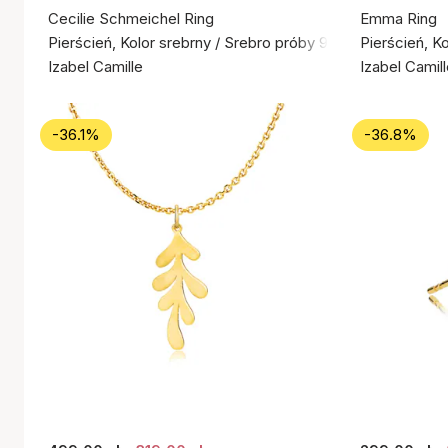
Cecilie Schmeichel Ring
Emma Ring
Pierścień, Kolor srebrny / Srebro próby 925
Pierścień, K
Izabel Camille
Izabel Camil
-36.1%
-36.8%