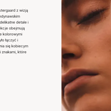
stergaard z wizją
kandynawskim
elikatne detale i
lekcje obejmują
one kolorowymi
ło łączyć i
nia się kobiecym
znakami, które