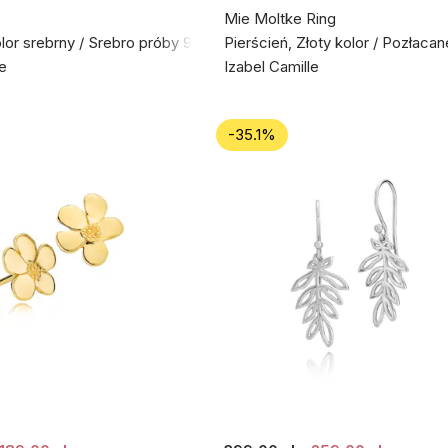
Mie Moltke Ring
olor srebrny / Srebro próby 925
Pierścień, Złoty kolor / Pozłaca
le
Izabel Camille
-35.1%