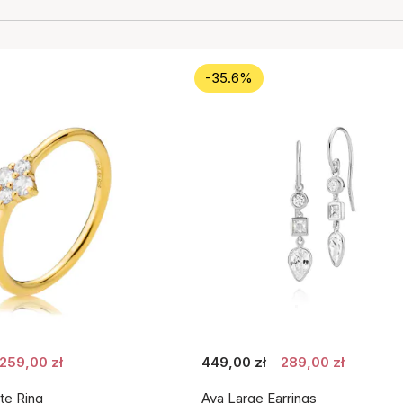
-35.6%
259,00 zł
449,00 zł
289,00 zł
te Ring
Aya Large Earrings