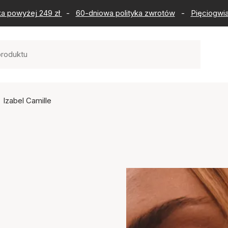
ka powyżej 249 zł
-
60-dniowa polityka zwrotów
-
Pięciogwia
Izabel Camille