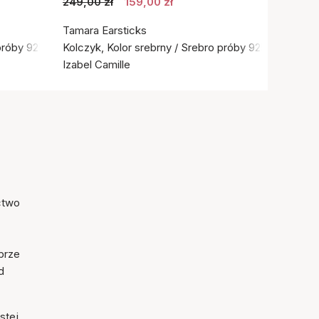
249,00 zł
159,00 zł
Tamara Earsticks
próby 925
Kolczyk, Kolor srebrny / Srebro próby 925
Izabel Camille
ictwo
brze
d
stej