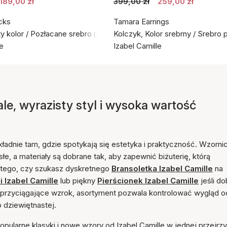
189,00 zł
399,00 zł
259,00 zł
cks
Tamara Earrings
ty kolor / Pozłacane srebro próby 925
Kolczyk, Kolor srebrny / Srebro 
le
Izabel Camille
ale, wyrazisty styl i wysoka wartość
okładnie tam, gdzie spotykają się estetyka i praktyczność. Wzorn
isłe, a materiały są dobrane tak, aby zapewnić biżuterię, którą
d tego, czy szukasz dyskretnego
Bransoletka Izabel Camille
na
i Izabel Camille
lub piękny
Pierścionek Izabel Camille
jeśli do
ałe przyciągające wzrok, asortyment pozwala kontrolować wygląd o
 dziewiętnastej.
pularne klasyki i nowe wzory od Izabel Camille w jednej przejrzy