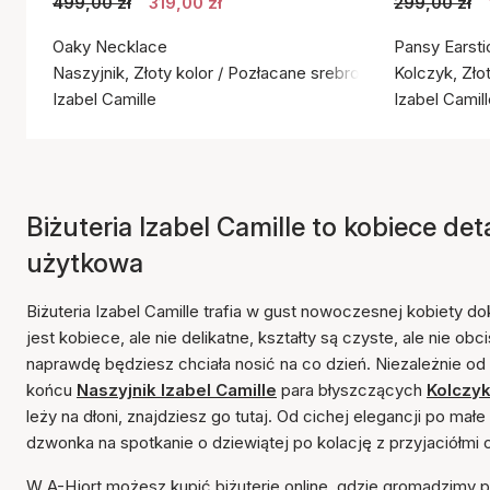
499,00 zł
319,00 zł
299,00 zł
Oaky Necklace
Pansy Earsti
Naszyjnik, Złoty kolor / Pozłacane srebro próby 925
Kolczyk, Zło
Izabel Camille
Izabel Camil
Biżuteria Izabel Camille to kobiece det
użytkowa
Biżuteria Izabel Camille trafia w gust nowoczesnej kobiety d
jest kobiece, ale nie delikatne, kształty są czyste, ale nie obc
naprawdę będziesz chciała nosić na co dzień. Niezależnie o
końcu
Naszyjnik Izabel Camille
para błyszczących
Kolczyk
leży na dłoni, znajdziesz go tutaj. Od cichej elegancji po m
dzwonka na spotkanie o dziewiątej po kolację z przyjaciółmi o
W A-Hjort możesz kupić biżuterię online, gdzie gromadzimy po