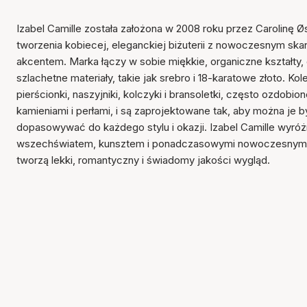
Izabel Camille została założona w 2008 roku przez Carolinę Ø
tworzenia kobiecej, eleganckiej biżuterii z nowoczesnym s
akcentem. Marka łączy w sobie miękkie, organiczne kształty, d
szlachetne materiały, takie jak srebro i 18-karatowe złoto. Ko
pierścionki, naszyjniki, kolczyki i bransoletki, często ozdobi
kamieniami i perłami, i są zaprojektowane tak, aby można je by
dopasowywać do każdego stylu i okazji. Izabel Camille wyróż
wszechświatem, kunsztem i ponadczasowymi nowoczesnymi 
tworzą lekki, romantyczny i świadomy jakości wygląd.