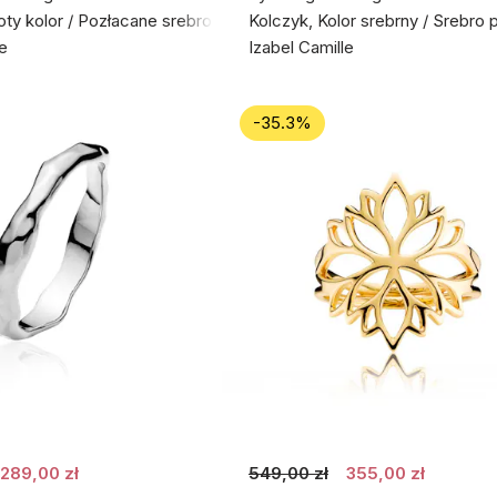
łoty kolor / Pozłacane srebro próby 925
Kolczyk, Kolor srebrny / Srebro 
le
Izabel Camille
-35.3%
289,00 zł
549,00 zł
355,00 zł