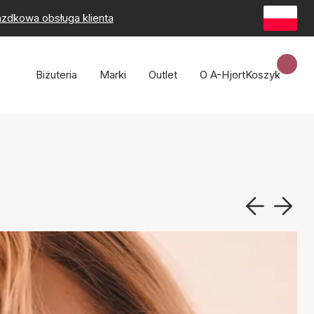
zdkowa obsługa klienta
Biżuteria
Marki
Outlet
O A-Hjort
Koszyk