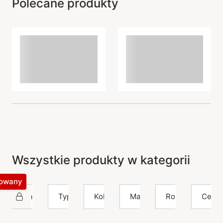
Polecane produkty
Wszystkie produkty w kategorii
kowany
Izabel Camille
Typ
Kolor
Materiał
Rozmiar
Cena