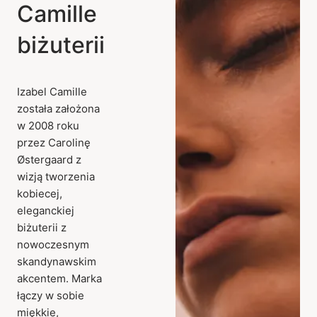
Camille
biżuterii
Izabel Camille
została założona
w 2008 roku
przez Carolinę
Østergaard z
wizją tworzenia
kobiecej,
eleganckiej
biżuterii z
nowoczesnym
skandynawskim
akcentem. Marka
łączy w sobie
miękkie,