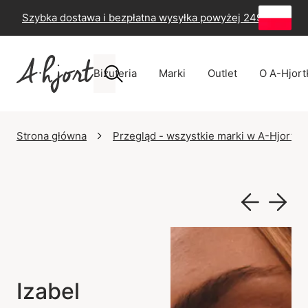
Szybka dostawa i bezpłatna wysyłka powyżej 249 zł
-
60
Biżuteria
Marki
Outlet
O A-Hjort
Strona główna
Przegląd - wszystkie marki w A-Hjort
Izabel