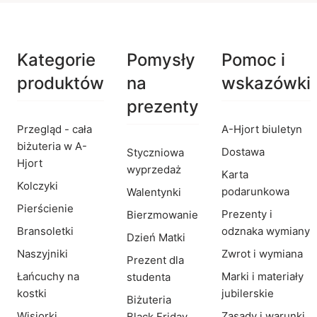
Kategorie
Pomysły
Pomoc i
produktów
na
wskazówki
prezenty
Przegląd - cała
A-Hjort biuletyn
biżuteria w A-
Dostawa
Styczniowa
Hjort
wyprzedaż
Karta
Kolczyki
podarunkowa
Walentynki
Pierścienie
Prezenty i
Bierzmowanie
Bransoletki
odznaka wymiany
Dzień Matki
Naszyjniki
Zwrot i wymiana
Prezent dla
Łańcuchy na
Marki i materiały
studenta
kostki
jubilerskie
Biżuteria
Wisiorki
Zasady i warunki
Black Friday