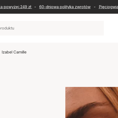
ka powyżej 249 zł
-
60-dniowa polityka zwrotów
-
Pięciogwia
Izabel Camille