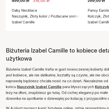
499,00 zł
319,00 zł
299,00 zł
Oaky Necklace
Pansy Earsti
Naszyjnik, Złoty kolor / Pozłacane srebro próby 925
Kolczyk, Zło
Izabel Camille
Izabel Camil
Biżuteria Izabel Camille to kobiece det
użytkowa
Biżuteria Izabel Camille trafia w gust nowoczesnej kobiety d
jest kobiece, ale nie delikatne, kształty są czyste, ale nie obc
naprawdę będziesz chciała nosić na co dzień. Niezależnie o
końcu
Naszyjnik Izabel Camille
para błyszczących
Kolczyk
leży na dłoni, znajdziesz go tutaj. Od cichej elegancji po m
dzwonka na spotkanie o dziewiątej po kolację z przyjaciółmi o
W A-Hjort możesz kupić biżuterię online, gdzie gromadzimy po