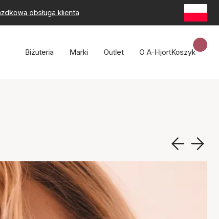
zdkowa obsługa klienta
Biżuteria
Marki
Outlet
O A-Hjort
Koszyk