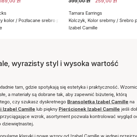
189,00 zł
399,00 zł
259,00 zł
cks
Tamara Earrings
ty kolor / Pozłacane srebro próby 925
Kolczyk, Kolor srebrny / Srebro 
le
Izabel Camille
ale, wyrazisty styl i wysoka wartość
okładnie tam, gdzie spotykają się estetyka i praktyczność. Wzorn
isłe, a materiały są dobrane tak, aby zapewnić biżuterię, którą
d tego, czy szukasz dyskretnego
Bransoletka Izabel Camille
na
i Izabel Camille
lub piękny
Pierścionek Izabel Camille
jeśli do
ałe przyciągające wzrok, asortyment pozwala kontrolować wygląd o
 dziewiętnastej.
pularne klasyki i nowe wzory od Izabel Camille w jednej przejrzy