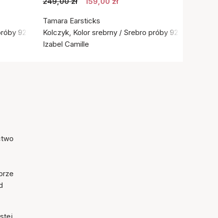
249,00 zł
159,00 zł
Tamara Earsticks
próby 925
Kolczyk, Kolor srebrny / Srebro próby 925
Izabel Camille
ictwo
brze
d
stej