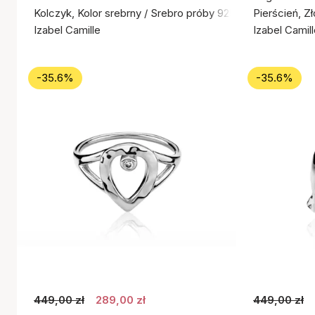
Kolczyk, Kolor srebrny / Srebro próby 925
Pierścień, Z
Izabel Camille
Izabel Camil
-35.6%
-35.6%
449,00 zł
289,00 zł
449,00 zł