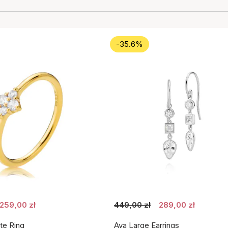
-35.6%
259,00 zł
449,00 zł
289,00 zł
te Ring
Aya Large Earrings