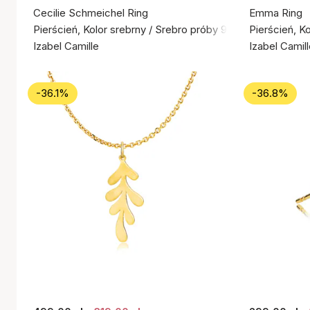
Cecilie Schmeichel Ring
Emma Ring
Pierścień, Kolor srebrny / Srebro próby 925
Pierścień, K
Izabel Camille
Izabel Camil
-36.1%
-36.8%