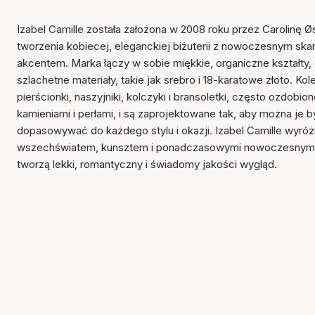
Izabel Camille została założona w 2008 roku przez Carolinę Ø
tworzenia kobiecej, eleganckiej biżuterii z nowoczesnym s
akcentem. Marka łączy w sobie miękkie, organiczne kształty, d
szlachetne materiały, takie jak srebro i 18-karatowe złoto. Ko
pierścionki, naszyjniki, kolczyki i bransoletki, często ozdobi
kamieniami i perłami, i są zaprojektowane tak, aby można je by
dopasowywać do każdego stylu i okazji. Izabel Camille wyróż
wszechświatem, kunsztem i ponadczasowymi nowoczesnymi 
tworzą lekki, romantyczny i świadomy jakości wygląd.