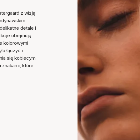
stergaard z wizją
kandynawskim
elikatne detale i
lekcje obejmują
one kolorowymi
ło łączyć i
nia się kobiecym
znakami, które