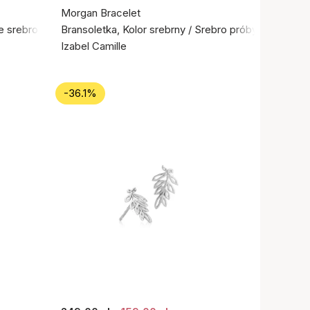
Morgan Bracelet
ne srebro próby 925
Bransoletka, Kolor srebrny / Srebro próby 925
Izabel Camille
-36.1%