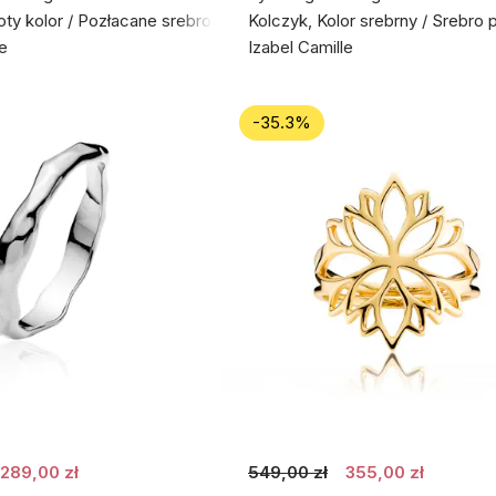
łoty kolor / Pozłacane srebro próby 925
Kolczyk, Kolor srebrny / Srebro 
le
Izabel Camille
-35.3%
289,00 zł
549,00 zł
355,00 zł