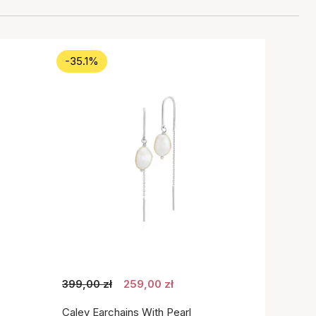
-35.1%
399,00 zł
259,00 zł
Caley Earchains With Pearl