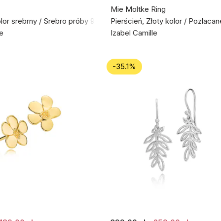
Mie Moltke Ring
olor srebrny / Srebro próby 925
Pierścień, Złoty kolor / Pozłaca
le
Izabel Camille
-35.1%