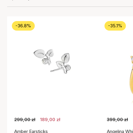
-36.8%
-35.1%
299,00 zł
189,00 zł
399,00 zł
Amber Earsticks
Angelina Whi