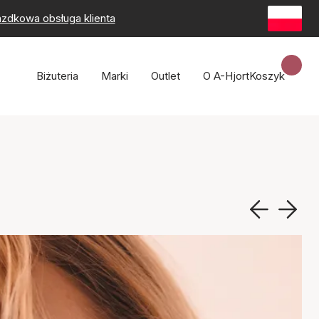
zdkowa obsługa klienta
Biżuteria
Marki
Outlet
O A-Hjort
Koszyk