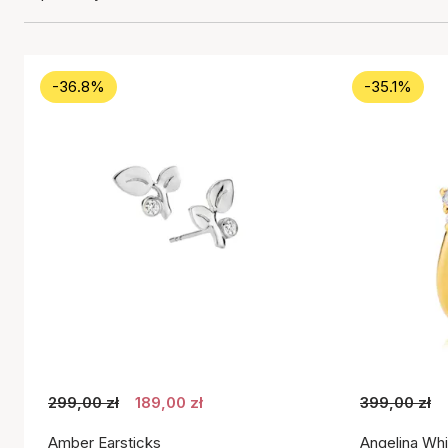
-36.8%
-35.1%
299,00 zł
189,00 zł
399,00 zł
Amber Earsticks
Angelina Whi