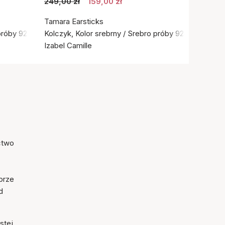
249,00 zł
159,00 zł
Tamara Earsticks
próby 925
Kolczyk, Kolor srebrny / Srebro próby 925
Izabel Camille
ictwo
brze
d
stej