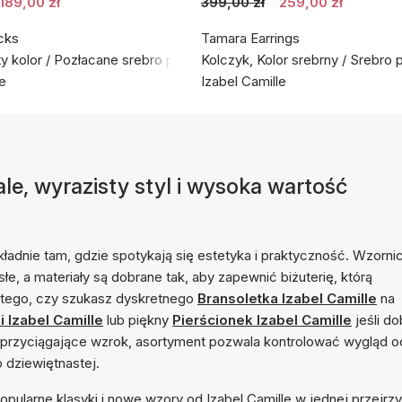
189,00 zł
399,00 zł
259,00 zł
cks
Tamara Earrings
ty kolor / Pozłacane srebro próby 925
Kolczyk, Kolor srebrny / Srebro 
le
Izabel Camille
ale, wyrazisty styl i wysoka wartość
okładnie tam, gdzie spotykają się estetyka i praktyczność. Wzorn
isłe, a materiały są dobrane tak, aby zapewnić biżuterię, którą
d tego, czy szukasz dyskretnego
Bransoletka Izabel Camille
na
i Izabel Camille
lub piękny
Pierścionek Izabel Camille
jeśli do
ałe przyciągające wzrok, asortyment pozwala kontrolować wygląd o
 dziewiętnastej.
pularne klasyki i nowe wzory od Izabel Camille w jednej przejrzy