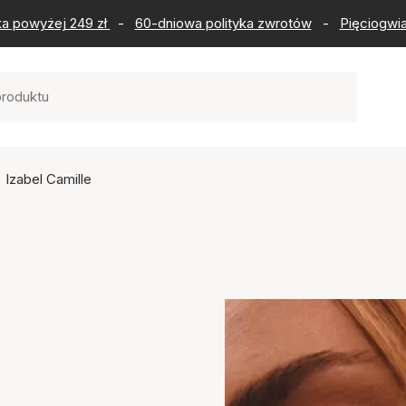
ka powyżej 249 zł
-
60-dniowa polityka zwrotów
-
Pięciogwia
Izabel Camille