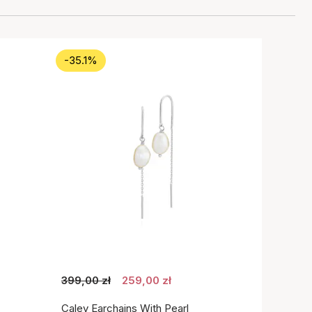
-35.1%
399,00 zł
259,00 zł
Caley Earchains With Pearl