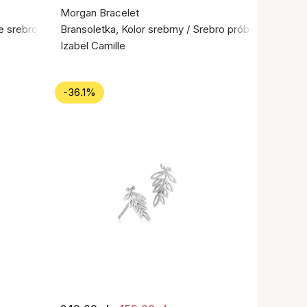
Morgan Bracelet
ne srebro próby 925
Bransoletka, Kolor srebrny / Srebro próby 925
Izabel Camille
-36.1%