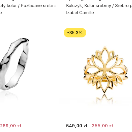
łoty kolor / Pozłacane srebro próby 925
Kolczyk, Kolor srebrny / Srebro 
le
Izabel Camille
-35.3%
289,00 zł
549,00 zł
355,00 zł