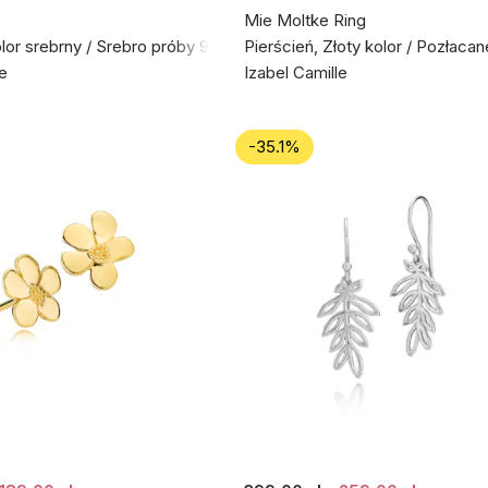
Mie Moltke Ring
olor srebrny / Srebro próby 925
Pierścień, Złoty kolor / Pozłaca
le
Izabel Camille
-35.1%