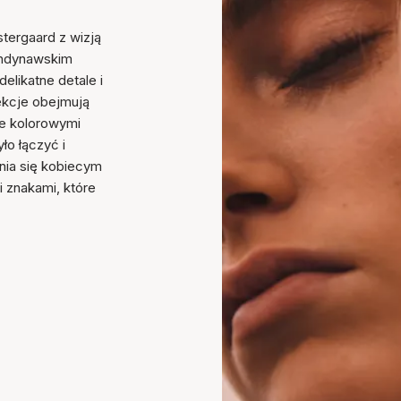
stergaard z wizją
kandynawskim
elikatne detale i
lekcje obejmują
one kolorowymi
ło łączyć i
nia się kobiecym
znakami, które