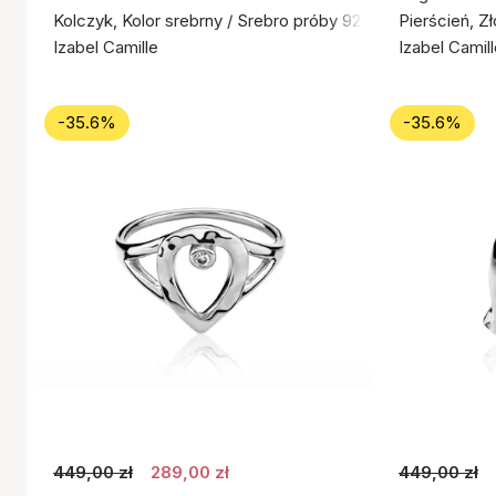
Kolczyk, Kolor srebrny / Srebro próby 925
Pierścień, Z
Izabel Camille
Izabel Camil
-35.6%
-35.6%
449,00 zł
289,00 zł
449,00 zł