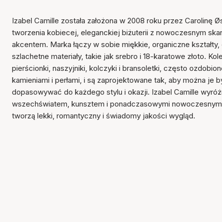
Izabel Camille została założona w 2008 roku przez Carolinę Ø
tworzenia kobiecej, eleganckiej biżuterii z nowoczesnym s
akcentem. Marka łączy w sobie miękkie, organiczne kształty, d
szlachetne materiały, takie jak srebro i 18-karatowe złoto. Ko
pierścionki, naszyjniki, kolczyki i bransoletki, często ozdobi
kamieniami i perłami, i są zaprojektowane tak, aby można je by
dopasowywać do każdego stylu i okazji. Izabel Camille wyróż
wszechświatem, kunsztem i ponadczasowymi nowoczesnymi 
tworzą lekki, romantyczny i świadomy jakości wygląd.