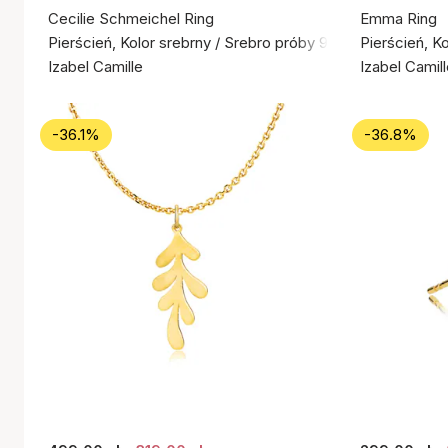
Cecilie Schmeichel Ring
Emma Ring
Pierścień, Kolor srebrny / Srebro próby 925
Pierścień, K
Izabel Camille
Izabel Camil
-36.1%
-36.8%