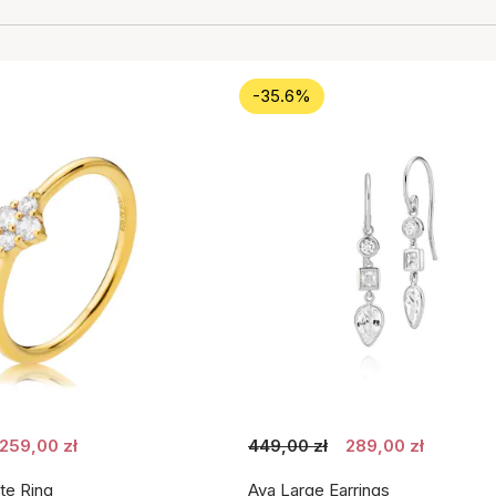
-35.6%
259,00 zł
449,00 zł
289,00 zł
te Ring
Aya Large Earrings