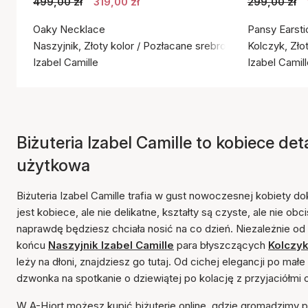
499,00 zł
319,00 zł
299,00 zł
Oaky Necklace
Pansy Earsti
Naszyjnik, Złoty kolor / Pozłacane srebro próby 925
Kolczyk, Zło
Izabel Camille
Izabel Camil
Biżuteria Izabel Camille to kobiece det
użytkowa
Biżuteria Izabel Camille trafia w gust nowoczesnej kobiety d
jest kobiece, ale nie delikatne, kształty są czyste, ale nie obc
naprawdę będziesz chciała nosić na co dzień. Niezależnie o
końcu
Naszyjnik Izabel Camille
para błyszczących
Kolczyk
leży na dłoni, znajdziesz go tutaj. Od cichej elegancji po m
dzwonka na spotkanie o dziewiątej po kolację z przyjaciółmi o
W A-Hjort możesz kupić biżuterię online, gdzie gromadzimy po