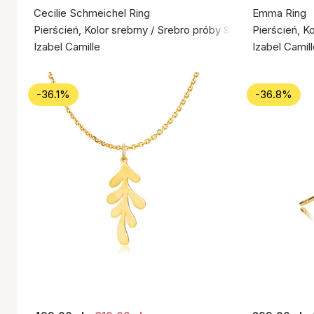
Cecilie Schmeichel Ring
Emma Ring
Pierścień, Kolor srebrny / Srebro próby 925
Pierścień, K
Izabel Camille
Izabel Camil
-36.1%
-36.8%