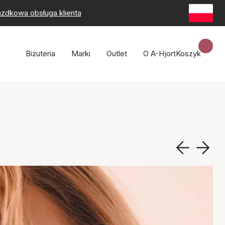
zdkowa obsługa klienta
Biżuteria
Marki
Outlet
O A-Hjort
Koszyk