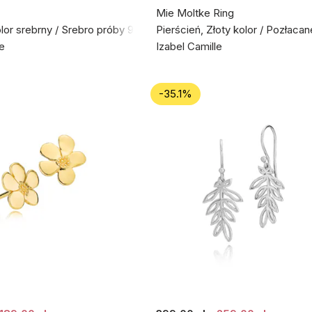
Mie Moltke Ring
olor srebrny / Srebro próby 925
Pierścień, Złoty kolor / Pozłaca
le
Izabel Camille
-35.1%