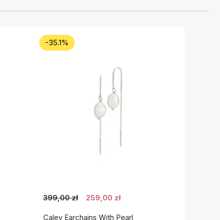
-35.1%
399,00 zł
259,00 zł
Caley Earchains With Pearl