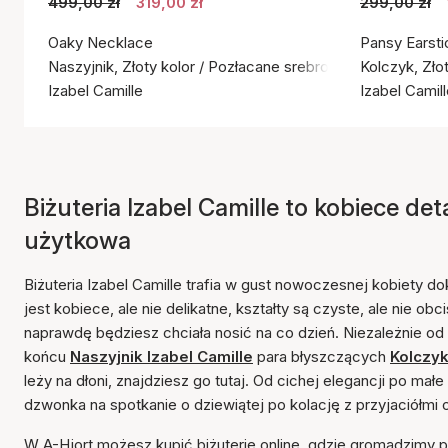
499,00 zł
319,00 zł
299,00 zł
Oaky Necklace
Pansy Earsti
Naszyjnik, Złoty kolor / Pozłacane srebro próby 925
Kolczyk, Zło
Izabel Camille
Izabel Camil
Biżuteria Izabel Camille to kobiece det
użytkowa
Biżuteria Izabel Camille trafia w gust nowoczesnej kobiety d
jest kobiece, ale nie delikatne, kształty są czyste, ale nie obc
naprawdę będziesz chciała nosić na co dzień. Niezależnie o
końcu
Naszyjnik Izabel Camille
para błyszczących
Kolczyk
leży na dłoni, znajdziesz go tutaj. Od cichej elegancji po m
dzwonka na spotkanie o dziewiątej po kolację z przyjaciółmi o
W A-Hjort możesz kupić biżuterię online, gdzie gromadzimy po