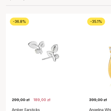
-36.8%
-35.1%
299,00 zł
189,00 zł
399,00 zł
Amber Earsticks
Angelina Whi