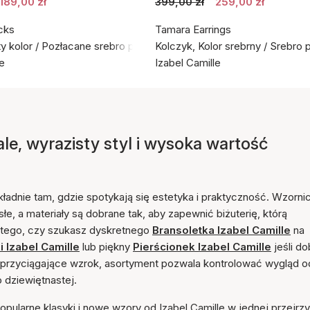
189,00 zł
399,00 zł
259,00 zł
cks
Tamara Earrings
ty kolor / Pozłacane srebro próby 925
Kolczyk, Kolor srebrny / Srebro 
le
Izabel Camille
ale, wyrazisty styl i wysoka wartość
okładnie tam, gdzie spotykają się estetyka i praktyczność. Wzorn
isłe, a materiały są dobrane tak, aby zapewnić biżuterię, którą
d tego, czy szukasz dyskretnego
Bransoletka Izabel Camille
na
i Izabel Camille
lub piękny
Pierścionek Izabel Camille
jeśli do
ałe przyciągające wzrok, asortyment pozwala kontrolować wygląd o
 dziewiętnastej.
pularne klasyki i nowe wzory od Izabel Camille w jednej przejrzy