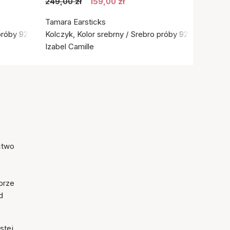
249,00 zł
159,00 zł
Tamara Earsticks
próby 925
Kolczyk, Kolor srebrny / Srebro próby 925
Izabel Camille
ictwo
brze
d
stej