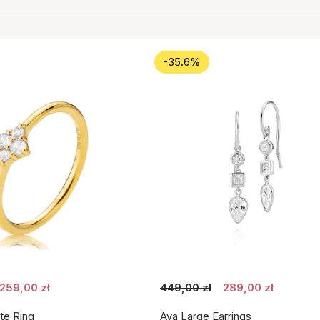
-35.6%
259,00 zł
449,00 zł
289,00 zł
te Ring
Aya Large Earrings