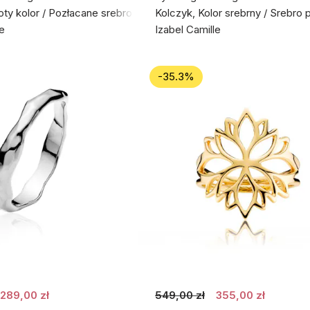
łoty kolor / Pozłacane srebro próby 925
Kolczyk, Kolor srebrny / Srebro 
le
Izabel Camille
-35.3%
289,00 zł
549,00 zł
355,00 zł