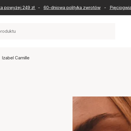
ka powyżej 249 zł
-
60-dniowa polityka zwrotów
-
Pięciogwia
Izabel Camille