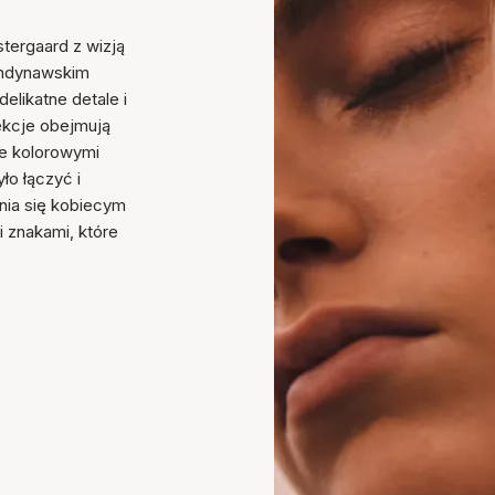
stergaard z wizją
kandynawskim
elikatne detale i
lekcje obejmują
one kolorowymi
ło łączyć i
nia się kobiecym
znakami, które