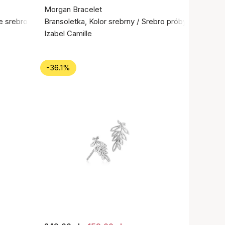
Morgan Bracelet
ne srebro próby 925
Bransoletka, Kolor srebrny / Srebro próby 925
Izabel Camille
-36.1%