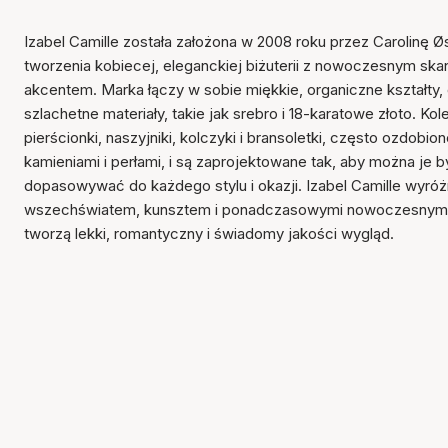
Izabel Camille została założona w 2008 roku przez Carolinę Ø
tworzenia kobiecej, eleganckiej biżuterii z nowoczesnym s
akcentem. Marka łączy w sobie miękkie, organiczne kształty, d
szlachetne materiały, takie jak srebro i 18-karatowe złoto. Ko
pierścionki, naszyjniki, kolczyki i bransoletki, często ozdobi
kamieniami i perłami, i są zaprojektowane tak, aby można je by
dopasowywać do każdego stylu i okazji. Izabel Camille wyróż
wszechświatem, kunsztem i ponadczasowymi nowoczesnymi 
tworzą lekki, romantyczny i świadomy jakości wygląd.