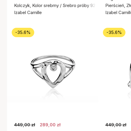
Kolczyk, Kolor srebrny / Srebro próby 925
Pierścień, Z
Izabel Camille
Izabel Camil
-35.6%
-35.6%
449,00 zł
289,00 zł
449,00 zł