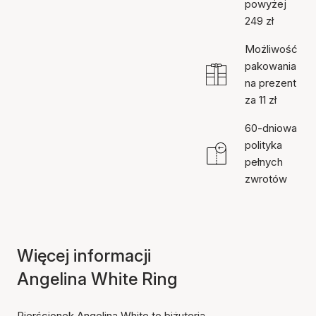
powyżej
249 zł
Możliwość
pakowania
na prezent
za 11 zł
60-dniowa
polityka
pełnych
zwrotów
Więcej informacji
Angelina White Ring
Pierścionek Angelina White to biżuteria,