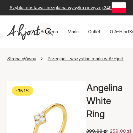
Szybka dostawa i bezpłatna wysyłka powyżej 249 zł
-
60-
Biżuteria
Marki
Outlet
O A-Hjort
K
Strona główna
Przegląd - wszystkie marki w A-Hjort
Angelina
-35.1%
White
Ring
399,00 zł
259,00 zł