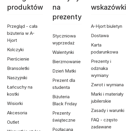
produktów
na
wskazówki
prezenty
Przegląd - cała
A-Hjort biuletyn
biżuteria w A-
Dostawa
Styczniowa
Hjort
wyprzedaż
Karta
Kolczyki
podarunkowa
Walentynki
Pierścienie
Prezenty i
Bierzmowanie
Bransoletki
odznaka
Dzień Matki
wymiany
Naszyjniki
Prezent dla
Zwrot i wymiana
Łańcuchy na
studenta
kostki
Marki i materiały
Biżuteria
jubilerskie
Wisiorki
Black Friday
Zasady i warunki
Akcesoria
Prezenty
FAQ - często
świąteczne
Outlet
zadawane
Pozłacana