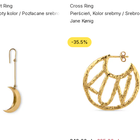
t Ring
Cross Ring
łoty kolor / Pozłacane srebro próby 925
Pierścień, Kolor srebrny / Srebr
Jane Kønig
-35.5%