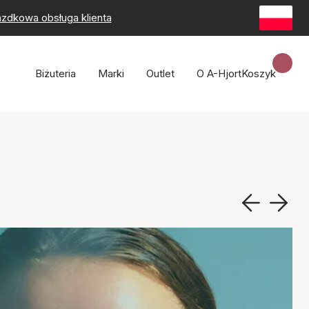
zdkowa obsługa klienta
Biżuteria
Marki
Outlet
O A-Hjort
Koszyk