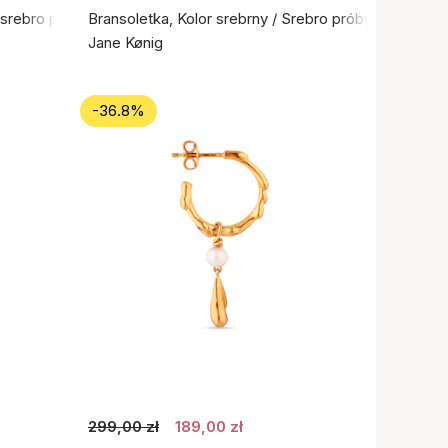
e srebro próby 925
Bransoletka, Kolor srebrny / Srebro próby 925
Jane Kønig
-36.8%
299,00 zł
189,00 zł