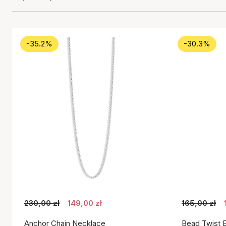
-35.2%
-30.3%
230,00 zł
149,00 zł
165,00 zł
Anchor Chain Necklace
Bead Twist E