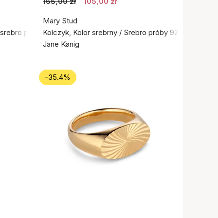
165,00 zł
105,00 zł
Mary Stud
e srebro próby 925
Kolczyk, Kolor srebrny / Srebro próby 925
Jane Kønig
-35.4%