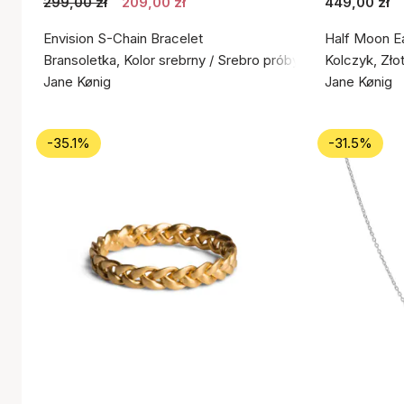
299,00 zł
209,00 zł
449,00 zł
Envision S-Chain Bracelet
Half Moon Ea
Bransoletka, Kolor srebrny / Srebro próby 925
Kolczyk, Zło
Jane Kønig
Jane Kønig
-35.1%
-31.5%