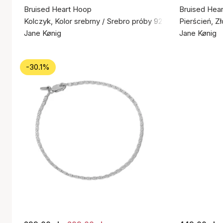
Bruised Heart Hoop
Bruised Hear
Kolczyk, Kolor srebrny / Srebro próby 925
Pierścień, Z
Jane Kønig
Jane Kønig
-30.1%