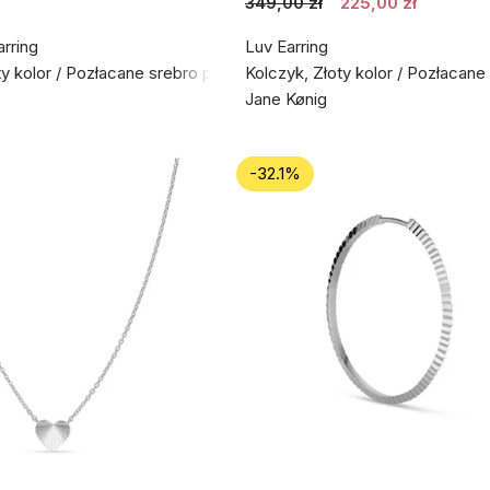
349,00 zł
225,00 zł
rring
Luv Earring
ty kolor / Pozłacane srebro próby 925
Kolczyk, Złoty kolor / Pozłacan
Jane Kønig
-32.1%