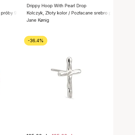
Drippy Hoop With Pearl Drop
o próby 925
Kolczyk, Złoty kolor / Pozłacane srebro próby 925
Jane Kønig
-36.4%