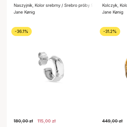
Naszyjnik, Kolor srebrny / Srebro próby 925
Kolczyk, Kol
Jane Kønig
Jane Kønig
-36.1%
-31.2%
180,00 zł
115,00 zł
449,00 zł