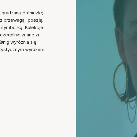
nagradzaną złotniczkę
 z przewagą i poezją.
 symboliką. Kolekcje
 szczególnie znane ze
ønig wyróżnia się
rtystycznym wyrazem.