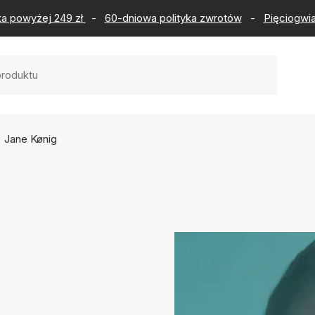
ka powyżej 249 zł
-
60-dniowa polityka zwrotów
-
Pięciogwia
Jane Kønig