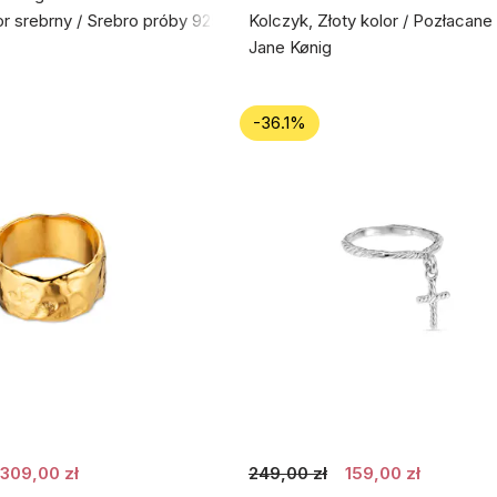
or srebrny / Srebro próby 925
Kolczyk, Złoty kolor / Pozłacan
Jane Kønig
-36.1%
309,00 zł
249,00 zł
159,00 zł