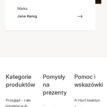
Marka
Jane Kønig
Kategorie
Pomysły
Pomoc i
produktów
na
wskazówki
prezenty
Przegląd - cała
A-Hjort biuletyn
biżuteria w A-