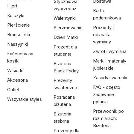
Dostawa
Styczniowa
Hjort
wyprzedaż
Karta
Kolczyki
podarunkowa
Walentynki
Pierścienie
Prezenty i
Bierzmowanie
Bransoletki
odznaka
Dzień Matki
wymiany
Naszyjniki
Prezent dla
Zwrot i wymiana
Łańcuchy na
studenta
kostki
Marki i materiały
Biżuteria
jubilerskie
Wisiorki
Black Friday
Zasady i warunki
Akcesoria
Prezenty
FAQ - często
świąteczne
Outlet
zadawane
Pozłacana
Wszystkie styles
pytania
biżuteria
Przewodnik po
Biżuteria
rozmiarach:
srebrna
Biżuteria
Prezenty dla