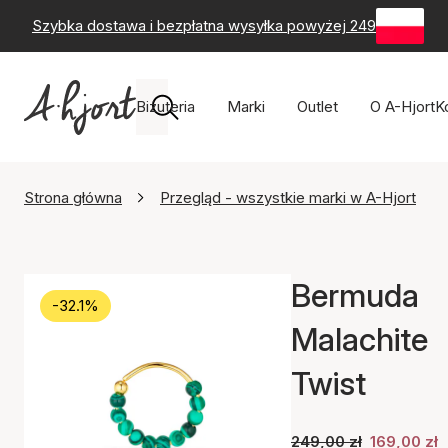
Szybka dostawa i bezpłatna wysyłka powyżej 249 zł
-
60-
Biżuteria
Marki
Outlet
O A-Hjort
K
Strona główna
Przegląd - wszystkie marki w A-Hjort
Bermuda
-32.1%
Malachite
Twist
249,00 zł
169,00 zł