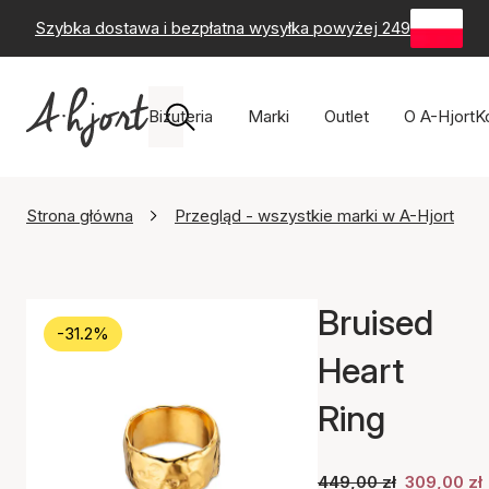
Szybka dostawa i bezpłatna wysyłka powyżej 249 zł
-
60-
Biżuteria
Marki
Outlet
O A-Hjort
K
Strona główna
Przegląd - wszystkie marki w A-Hjort
Bruised
-31.2%
Heart
Ring
449,00 zł
309,00 zł