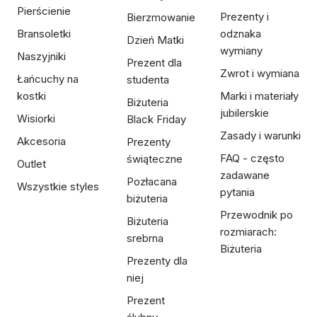
Pierścienie
Prezenty i
Bierzmowanie
Bransoletki
odznaka
Dzień Matki
wymiany
Naszyjniki
Prezent dla
Zwrot i wymiana
Łańcuchy na
studenta
kostki
Marki i materiały
Biżuteria
jubilerskie
Wisiorki
Black Friday
Zasady i warunki
Akcesoria
Prezenty
FAQ - często
świąteczne
Outlet
zadawane
Pozłacana
Wszystkie styles
pytania
biżuteria
Przewodnik po
Biżuteria
rozmiarach:
srebrna
Biżuteria
Prezenty dla
niej
Prezent