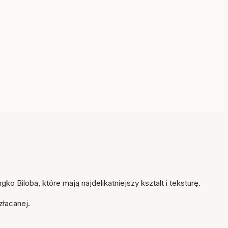
Przedmiot został dodany
do koszyka
o Biloba, które mają najdelikatniejszy kształt i teksturę.
złacanej.