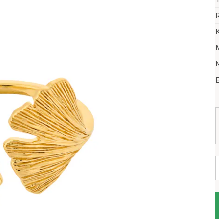
R
K
M
N