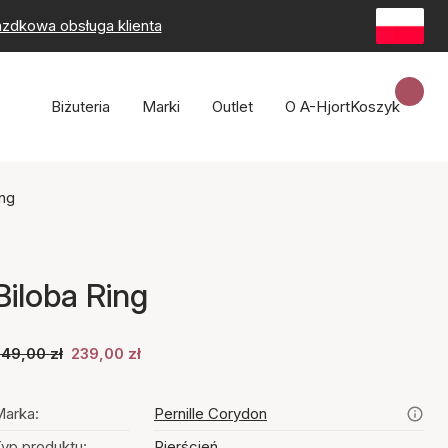
zdkowa obsługa klienta
Biżuteria
Marki
Outlet
O A-Hjort
Koszyk
ing
Biloba Ring
49,00 zł
239,00 zł
arka:
Pernille Corydon
yp produktu:
Pierścień