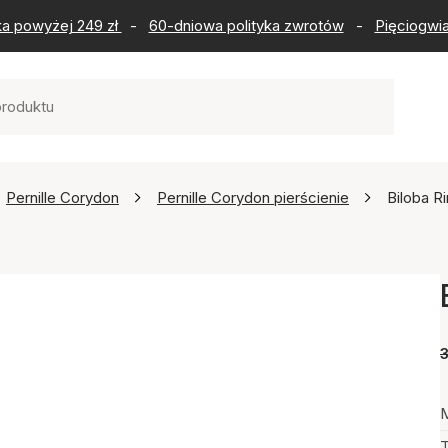
ka powyżej 249 zł
-
60-dniowa polityka zwrotów
-
Pięciogwia
Pernille Corydon
Pernille Corydon pierścienie
Biloba R
3
M
T