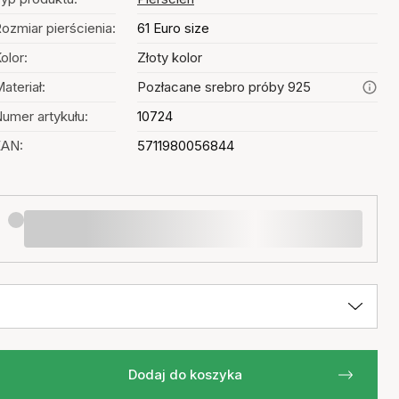
ozmiar pierścienia:
61 Euro size
olor:
Złoty kolor
ateriał:
Pozłacane srebro próby 925
umer artykułu:
10724
EAN:
5711980056844
Dodaj do koszyka