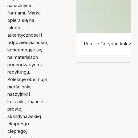
naturalnymi
formami. Marka
opiera się na
jakości,
autentyczności i
odpowiedzialności,
Pernille Corydon kolczyki
koncentrując się
na materiałach
pochodzących z
recyklingu.
Kolekcje obejmują
pierścionki,
naszyjniki i
kolczyki, znane z
prostej,
skandynawskiej
ekspresji i
ciepłego,