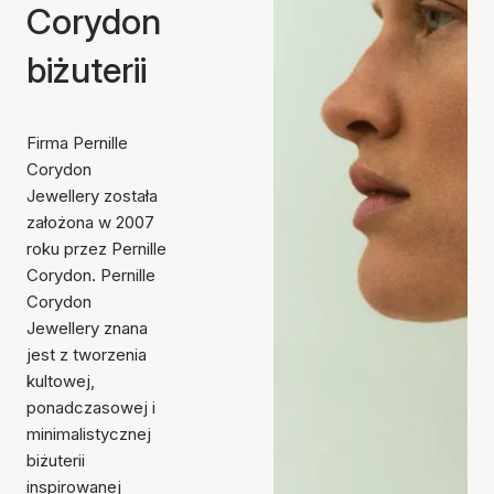
Corydon
biżuterii
Firma Pernille
Corydon
Jewellery została
założona w 2007
roku przez Pernille
Corydon. Pernille
Corydon
Jewellery znana
jest z tworzenia
kultowej,
ponadczasowej i
minimalistycznej
biżuterii
inspirowanej