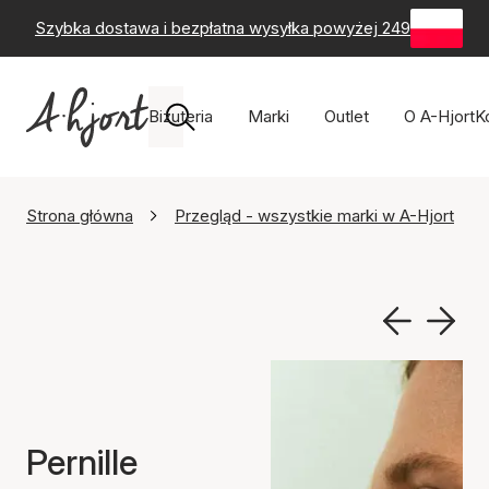
Szybka dostawa i bezpłatna wysyłka powyżej 249 zł
-
60-
Biżuteria
Marki
Outlet
O A-Hjort
K
Strona główna
Przegląd - wszystkie marki w A-Hjort
Pernille