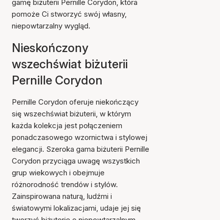
gamę biżuterii Pernille Corydon, która
pomoże Ci stworzyć swój własny,
niepowtarzalny wygląd.
Nieskończony
wszechświat biżuterii
Pernille Corydon
Pernille Corydon oferuje niekończący
się wszechświat biżuterii, w którym
każda kolekcja jest połączeniem
ponadczasowego wzornictwa i stylowej
elegancji. Szeroka gama biżuterii Pernille
Corydon przyciąga uwagę wszystkich
grup wiekowych i obejmuje
różnorodność trendów i stylów.
Zainspirowana naturą, ludźmi i
światowymi lokalizacjami, udaje jej się
tworzyć biżuterię o niepowtarzalnym