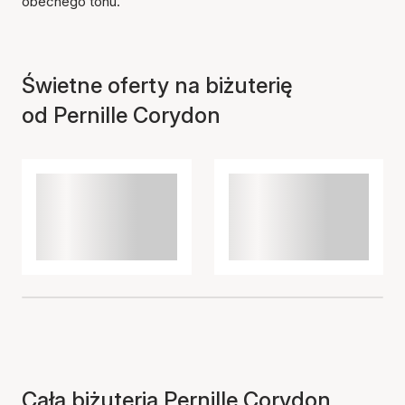
obecnego tonu.
Świetne oferty na biżuterię
od Pernille Corydon
Cała biżuteria Pernille Corydon