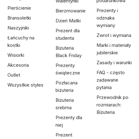
podarunkowa
Walentynki
Pierścienie
Prezenty i
Bierzmowanie
Bransoletki
odznaka
Dzień Matki
wymiany
Naszyjniki
Prezent dla
Zwrot i wymiana
Łańcuchy na
studenta
kostki
Marki i materiały
Biżuteria
jubilerskie
Wisiorki
Black Friday
Zasady i warunki
Akcesoria
Prezenty
FAQ - często
świąteczne
Outlet
zadawane
Pozłacana
Wszystkie styles
pytania
biżuteria
Przewodnik po
Biżuteria
rozmiarach:
srebrna
Biżuteria
Prezenty dla
niej
Prezent