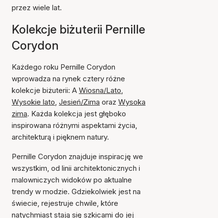
przez wiele lat.
Kolekcje biżuterii Pernille
Corydon
Każdego roku Pernille Corydon
wprowadza na rynek cztery różne
kolekcje biżuterii: A
Wiosna/Lato
,
Wysokie lato
,
Jesień/Zima
oraz
Wysoka
zima
. Każda kolekcja jest głęboko
inspirowana różnymi aspektami życia,
architekturą i pięknem natury.
Pernille Corydon znajduje inspirację we
wszystkim, od linii architektonicznych i
malowniczych widoków po aktualne
trendy w modzie. Gdziekolwiek jest na
świecie, rejestruje chwile, które
natychmiast stają się szkicami do jej