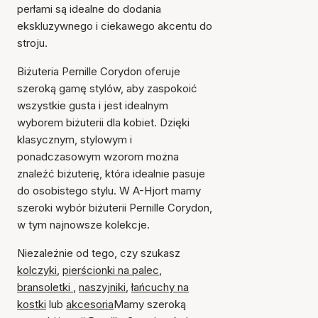
perłami są idealne do dodania
ekskluzywnego i ciekawego akcentu do
stroju.
Biżuteria Pernille Corydon oferuje
szeroką gamę stylów, aby zaspokoić
wszystkie gusta i jest idealnym
wyborem biżuterii dla kobiet. Dzięki
klasycznym, stylowym i
ponadczasowym wzorom można
znaleźć biżuterię, która idealnie pasuje
do osobistego stylu. W A-Hjort mamy
szeroki wybór biżuterii Pernille Corydon,
w tym najnowsze kolekcje.
Niezależnie od tego, czy szukasz
kolczyki
,
pierścionki na palec
,
bransoletki
,
naszyjniki
,
łańcuchy na
kostki
lub
akcesoria
Mamy szeroką