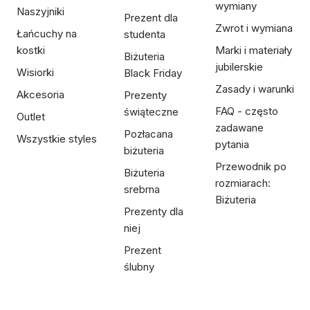
wymiany
Naszyjniki
Prezent dla
Zwrot i wymiana
Łańcuchy na
studenta
kostki
Marki i materiały
Biżuteria
jubilerskie
Wisiorki
Black Friday
Zasady i warunki
Akcesoria
Prezenty
FAQ - często
świąteczne
Outlet
zadawane
Pozłacana
Wszystkie styles
pytania
biżuteria
Przewodnik po
Biżuteria
rozmiarach:
srebrna
Biżuteria
Prezenty dla
niej
Prezent
ślubny