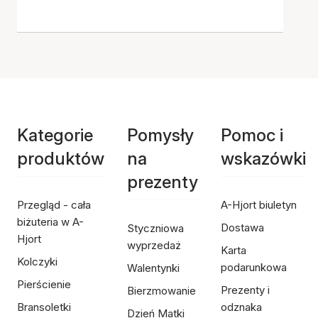
Kategorie
Pomysły
Pomoc i
produktów
na
wskazówki
prezenty
Przegląd - cała
A-Hjort biuletyn
biżuteria w A-
Dostawa
Styczniowa
Hjort
wyprzedaż
Karta
Kolczyki
podarunkowa
Walentynki
Pierścienie
Prezenty i
Bierzmowanie
Bransoletki
odznaka
Dzień Matki