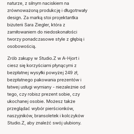
naturze, z silnym naciskiem na
zrównoważoną produkcję i długotrwały
Przedmiot został dodany
design. Za marką stoi projektantka
do koszyka
biżuterii Sara Ziegler, która z
zamiłowaniem do niedoskonałości
tworzy ponadczasowe style z głębią i
osobowością.
Zrób zakupy w Studio.Z w A-Hjort i
ciesz się korzyściami płynącymi z
bezpłatnej wysyłki powyżej 249 zł,
bezpłatnego pakowania prezentów i
łatwej usługi wymiany - niezależnie od
tego, czy robisz prezent sobie, czy
ukochanej osobie. Możesz także
przeglądać wybór pierścionków,
naszyjników, bransoletek i kolczyków
Studio.Z, aby znaleźć swój ulubiony.