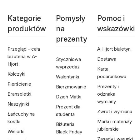
Kategorie
Pomysły
Pomoc i
produktów
na
wskazówki
prezenty
Przegląd - cała
A-Hjort biuletyn
biżuteria w A-
Dostawa
Styczniowa
Hjort
wyprzedaż
Karta
Kolczyki
podarunkowa
Walentynki
Pierścienie
Prezenty i
Bierzmowanie
Bransoletki
odznaka
Dzień Matki
wymiany
Naszyjniki
Prezent dla
Zwrot i wymiana
Łańcuchy na
studenta
kostki
Marki i materiały
Biżuteria
jubilerskie
Wisiorki
Black Friday
Zasady i warunki