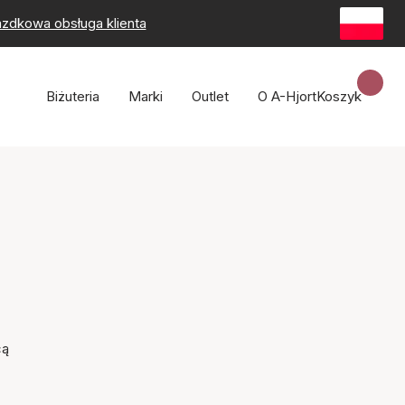
zdkowa obsługa klienta
Biżuteria
Marki
Outlet
O A-Hjort
Koszyk
cą