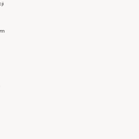
ji
rym
.
m