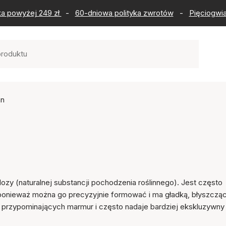
ka powyżej 249 zł
-
60-dniowa polityka zwrotów
-
Pięciogwia
an
ulozy (naturalnej substancji pochodzenia roślinnego). Jest często
, ponieważ można go precyzyjnie formować i ma gładką, błyszczą
w przypominających marmur i często nadaje bardziej ekskluzywny