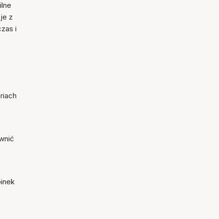
ilne
je z
zas i
riach
ewnić
pinek