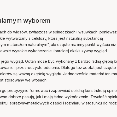
opularnym wyborem
iach do włosów, zwłaszcza w spineczkach i wsuwkach, ponieważ
le wytwarzany z celulozy, która jest naturalną substancją
ym materiałem naturalnym", ale często ma inny punkt wyjścia niż
apewnić wysokie wykończenie i bardziej ekskluzywny wygląd.
est jego wygląd. Octan może być wykonany z bardzo ładną głębią k
kowanie i przezroczyste odcienie. Dlatego też acetat jest często
kolorów są ważną częścią wyglądu. Jednocześnie materiał ten ma
jest stosowany we włosach.
o precyzyjnie formować i zapewniać solidną konstrukcję spine
no dobrze pasują, jak i mają ładne wykończenie. Trwałość spink
ojektu, sprężyny/metalowych części i rozmiaru w stosunku do rodz