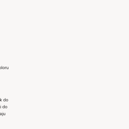
oloru
k do
i do
aju