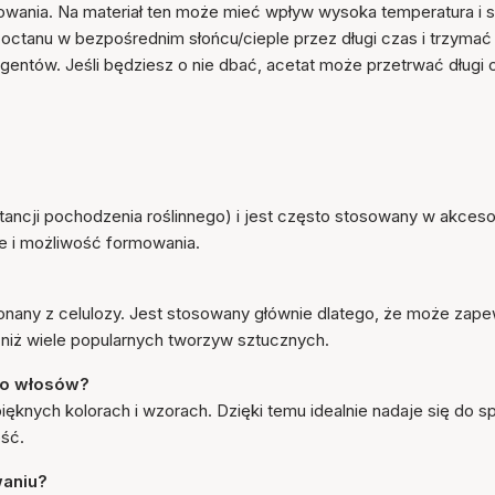
owania. Na materiał ten może mieć wpływ wysoka temperatura i s
 octanu w bezpośrednim słońcu/cieple przez długi czas i trzymać 
ergentów. Jeśli będziesz o nie dbać, acetat może przetrwać długi c
tancji pochodzenia roślinnego) i jest często stosowany w akceso
e i możliwość formowania.
konany z celulozy. Jest stosowany głównie dlatego, że może zap
 niż wiele popularnych tworzyw sztucznych.
 do włosów?
knych kolorach i wzorach. Dzięki temu idealnie nadaje się do s
ość.
waniu?