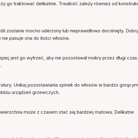
y go traktować delikatnie. Trwałość zależy również od konstrukc
eśli zostanie mocno uderzony lub nieprawidłowo dociśnięty. Dob
 nie pasuje ona do ilości włosów.
piej jest go wytrzeć, aby nie pozostawał mokry przez długi czas
.
tury. Unikaj pozostawiania spinek do włosów w bardzo gorący
obliżu urządzeń grzewczych.
, powierzchnia może z czasem stać się bardziej matowa. Delikatne