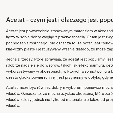
Acetat - czym jest i dlaczego jest p
Acetat jest powszechnie stosowanym materiałem w akcesor
łączy w sobie dobry wygląd z praktycznością. Octan jest zwyk
pochodzenia roślinnego. Nie oznacza to, że octan jest "surow
klasyczny plastik i jest używany właśnie dlatego, że może z
Jedną z rzeczy, które sprawiają, że acetat jest popularny, j
i dobrze nadaje się do wzorów, takich jak efekt marmuru, cęt
wykorzystywany w akcesoriach, w których wzornictwo i gra 
często gładką powierzchnię i jest przyjemny w dotyku, gdy 
Acetat może być również dobrym wyborem, ponieważ można g
włosów. Oznacza to, że można uzyskać akcesoria, które zarów
włosów zależy jednak nie tylko od materiału, ale także od pr
włosów.