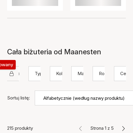
Cała biżuteria od Maanesten
okowany
Maanesten
Typ
Kolor
Materiał
Rozmiar
Cena
Sortuj listę:
215 produkty
Strona 1 z 5