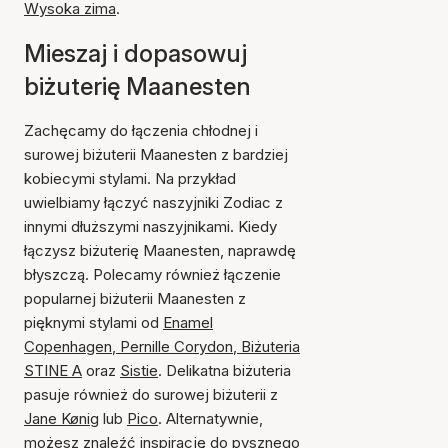
Wysoka zima
.
Mieszaj i dopasowuj
biżuterię Maanesten
Zachęcamy do łączenia chłodnej i
surowej biżuterii Maanesten z bardziej
kobiecymi stylami. Na przykład
uwielbiamy łączyć naszyjniki Zodiac z
innymi dłuższymi naszyjnikami. Kiedy
łączysz biżuterię Maanesten, naprawdę
błyszczą. Polecamy również łączenie
popularnej biżuterii Maanesten z
pięknymi stylami od
Enamel
Copenhagen
,
Pernille Corydon
,
Biżuteria
STINE A
oraz
Sistie
. Delikatna biżuteria
pasuje również do surowej biżuterii z
Jane Kønig
lub
Pico
. Alternatywnie,
możesz znaleźć inspirację do pysznego