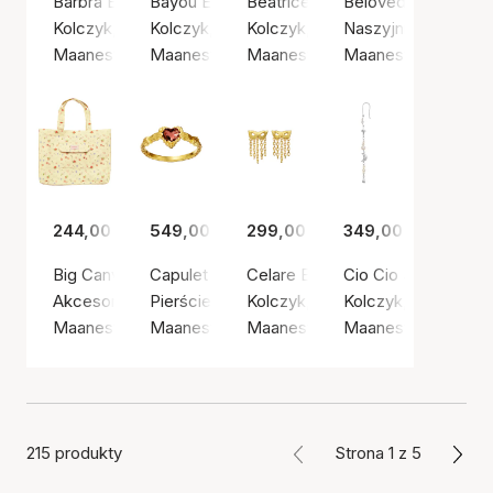
Barbra Earrings
Bayou Earrings
Beatrice Earrings
Beloved Necklace
Kolczyk, Złoty kolor / Pozłacane srebro próby 925
Kolczyk, Kolor srebrny / Srebro próby 925
Kolczyk, Złoty kolor / Pozłacan
Naszyjnik, Złoty ko
Maanesten
Maanesten
Maanesten
Maanesten
244,00 zł
549,00 zł
299,00 zł
349,00 zł
Big Canvas Totebag Roses and Shells
Capulet Ring
Celare Earrings
Cio Cio Single Earc
Akcesoria, Żółty / Bawełna
Pierścień, Złoty kolor / Pozłacane srebro pró
Kolczyk, Złoty kolor / Pozłacan
Kolczyk, Kolor sreb
Maanesten
Maanesten
Maanesten
Maanesten
215 produkty
Strona 1 z 5