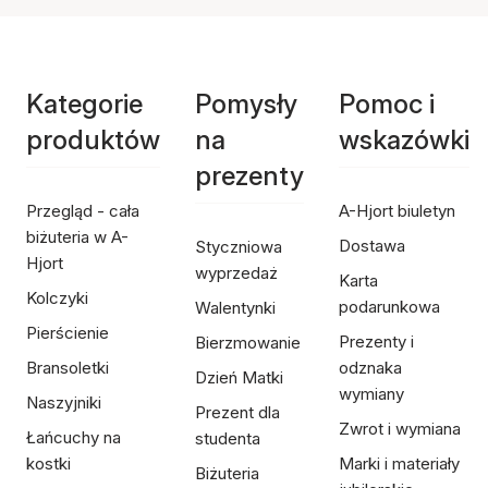
Kategorie
Pomysły
Pomoc i
produktów
na
wskazówki
prezenty
Przegląd - cała
A-Hjort biuletyn
biżuteria w A-
Dostawa
Styczniowa
Hjort
wyprzedaż
Karta
Kolczyki
podarunkowa
Walentynki
Pierścienie
Prezenty i
Bierzmowanie
Bransoletki
odznaka
Dzień Matki
wymiany
Naszyjniki
Prezent dla
Zwrot i wymiana
Łańcuchy na
studenta
kostki
Marki i materiały
Biżuteria