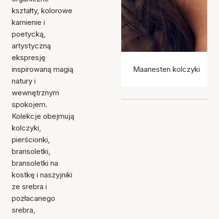
kształty, kolorowe
kamienie i
poetycką,
artystyczną
ekspresję
inspirowaną magią
Maanesten kolczyki
natury i
wewnętrznym
spokojem.
Kolekcje obejmują
kolczyki,
pierścionki,
bransoletki,
bransoletki na
kostkę i naszyjniki
ze srebra i
pozłacanego
srebra,