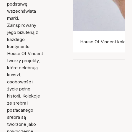
podstawę
wszechświata
marki.
Zainspirowany
jego biżuterią z
każdego
House Of Vincent kolczyk
kontynentu,
House Of Vincent
tworzy projekty,
które celebrują
kunszt,
osobowość i
życie pełne
historii. Kolekcje
ze srebra i
pozłacanego
srebra są
tworzone jako
nowoczesne