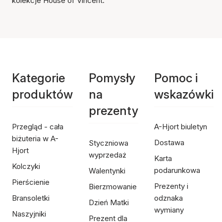
kolekcje House of Vincent.
Kategorie
Pomysły
Pomoc i
produktów
na
wskazówki
prezenty
Przegląd - cała
A-Hjort biuletyn
biżuteria w A-
Dostawa
Styczniowa
Hjort
wyprzedaż
Karta
Kolczyki
podarunkowa
Walentynki
Pierścienie
Prezenty i
Bierzmowanie
Bransoletki
odznaka
Dzień Matki
wymiany
Naszyjniki
Prezent dla