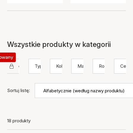
Wszystkie produkty w kategorii
okowany
House Of Vincent
Typ
Kolor
Materiał
Rozmiar
Cena
Sortuj listę:
18 produkty