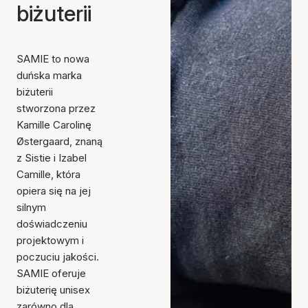
biżuterii
SAMIE to nowa
duńska marka
biżuterii
stworzona przez
Kamille Carolinę
Østergaard, znaną
z Sistie i Izabel
Camille, która
opiera się na jej
silnym
doświadczeniu
projektowym i
poczuciu jakości.
SAMIE oferuje
biżuterię unisex
zarówno dla