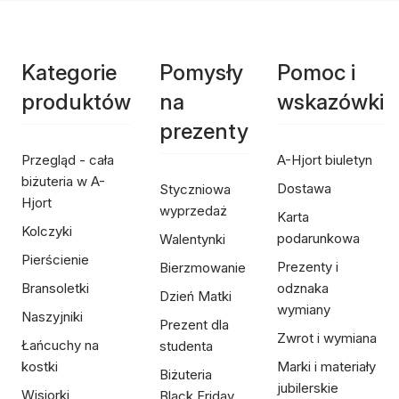
Kategorie
Pomysły
Pomoc i
produktów
na
wskazówki
prezenty
Przegląd - cała
A-Hjort biuletyn
biżuteria w A-
Dostawa
Styczniowa
Hjort
wyprzedaż
Karta
Kolczyki
podarunkowa
Walentynki
Pierścienie
Prezenty i
Bierzmowanie
Bransoletki
odznaka
Dzień Matki
wymiany
Naszyjniki
Prezent dla
Zwrot i wymiana
Łańcuchy na
studenta
kostki
Marki i materiały
Biżuteria
jubilerskie
Wisiorki
Black Friday