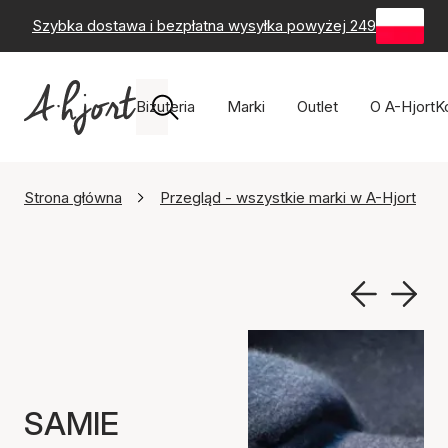
Szybka dostawa i bezpłatna wysyłka powyżej 249 zł
-
60-
Biżuteria
Marki
Outlet
O A-Hjort
K
Strona główna
Przegląd - wszystkie marki w A-Hjort
SAMIE