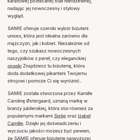
karatowej pozłacanej stali nierdzewnej,
nadając jej nowoczesny i stylowy
wygląd.
SAMIE oferuje szeroki wybór biżuterii
unisex, która jest idealna zarówno dla
mężczyzn, jak i kobiet. Niezależnie od
tego, czy szukasz nowoczesnych
naszyjników z pereł, czy eleganckiej
opaski
Znajdziesz tu biżuterię, która
doda dodatkowej pikanterii Twojemu
strojowi i pomoże Ci się wyróżnić.
SAMIE została stworzona przez Kamille
Carolinę Østergaard, uznaną markę w
branży jubilerskiej, która stoi również za
popularnymi markami
Sistie
oraz
Izabel
Camille
. Dzięki jej doświadczeniu i
wyczuciu jakości możesz być pewien,
że SAMIE oferuje biżuterię najwyższej