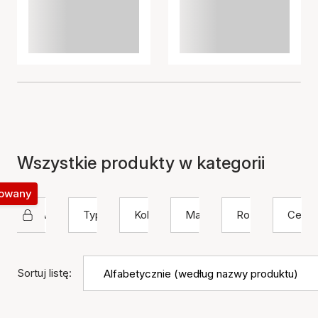
Wszystkie produkty w kategorii
okowany
SAMIE
Typ
Kolor
Materiał
Rozmiar
Cena
Sortuj listę: