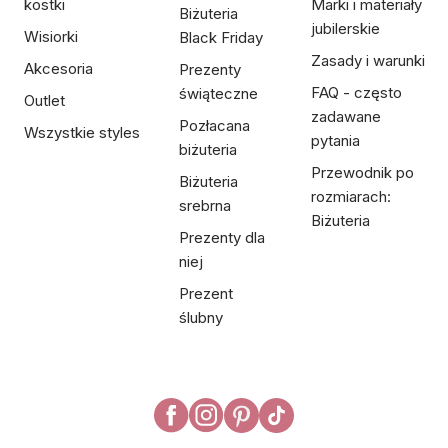
kostki
Marki i materiały
Biżuteria
jubilerskie
Wisiorki
Black Friday
Zasady i warunki
Akcesoria
Prezenty
FAQ - często
świąteczne
Outlet
zadawane
Pozłacana
Wszystkie styles
pytania
biżuteria
Przewodnik po
Biżuteria
rozmiarach:
srebrna
Biżuteria
Prezenty dla
niej
Prezent
ślubny