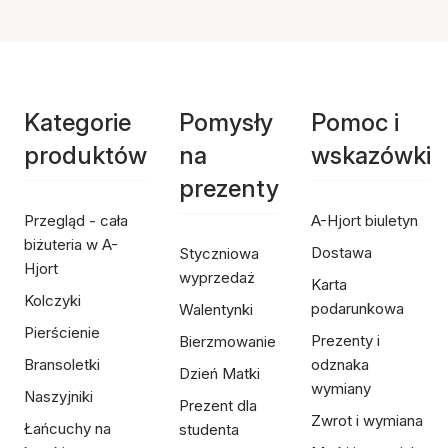
Kategorie
Pomysły
Pomoc i
produktów
na
wskazówki
prezenty
Przegląd - cała
A-Hjort biuletyn
biżuteria w A-
Dostawa
Styczniowa
Hjort
wyprzedaż
Karta
Kolczyki
podarunkowa
Walentynki
Pierścienie
Prezenty i
Bierzmowanie
Bransoletki
odznaka
Dzień Matki
wymiany
Naszyjniki
Prezent dla
Zwrot i wymiana
Łańcuchy na
studenta