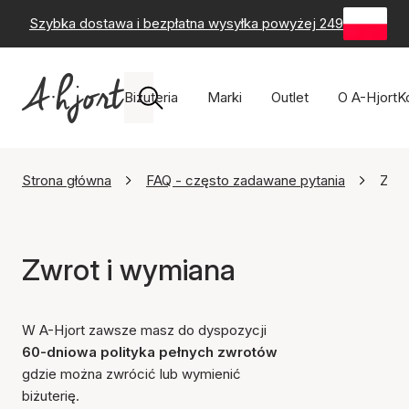
Szybka dostawa i bezpłatna wysyłka powyżej 249 zł
-
60-
Biżuteria
Marki
Outlet
O A-Hjort
K
Strona główna
FAQ - często zadawane pytania
Zwro
Zwrot i wymiana
W A-Hjort zawsze masz do dyspozycji
60-dniowa polityka pełnych zwrotów
gdzie można zwrócić lub wymienić
biżuterię.