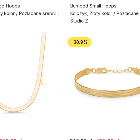
ge Hoops
Bumped Small Hoops
ty kolor / Pozłacane srebro próby 925
Kolczyk, Złoty kolor / Pozłacan
Studio Z
-30.9%