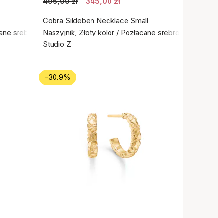
496,00 zł
345,00 zł
Cobra Sildeben Necklace Small
cane srebro próby 925
Naszyjnik, Złoty kolor / Pozłacane srebro próby 925
Studio Z
-30.9%