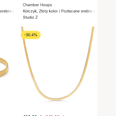
Chamber Hoops
e srebro próby 925
Kolczyk, Złoty kolor / Pozłacane srebro próby 925
Studio Z
-30.4%