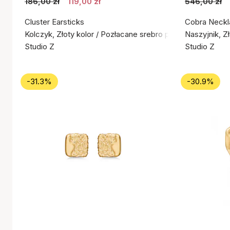
186,00 zł
119,00 zł
546,00 zł
Cluster Earsticks
Cobra Neckl
Kolczyk, Złoty kolor / Pozłacane srebro próby 925
Naszyjnik, Z
Studio Z
Studio Z
-31.3%
-30.9%