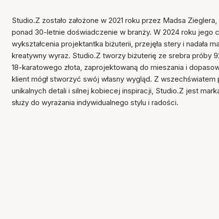
Studio.Z zostało założone w 2021 roku przez Madsa Zieglera, 
ponad 30-letnie doświadczenie w branży. W 2024 roku jego có
wykształcenia projektantka biżuterii, przejęła stery i nadała m
kreatywny wyraz. Studio.Z tworzy biżuterię ze srebra próby 
18-karatowego złota, zaprojektowaną do mieszania i dopaso
klient mógł stworzyć swój własny wygląd. Z wszechświatem p
unikalnych detali i silnej kobiecej inspiracji, Studio.Z jest mark
służy do wyrażania indywidualnego stylu i radości.