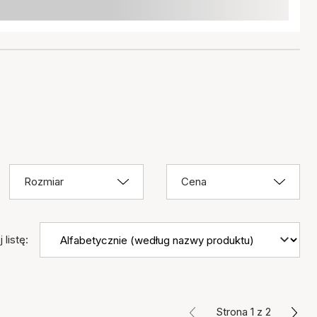
Rozmiar
Cena
 listę:
Strona 1 z 2