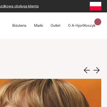
zdkowa obsługa klienta
Biżuteria
Marki
Outlet
O A-Hjort
Koszyk