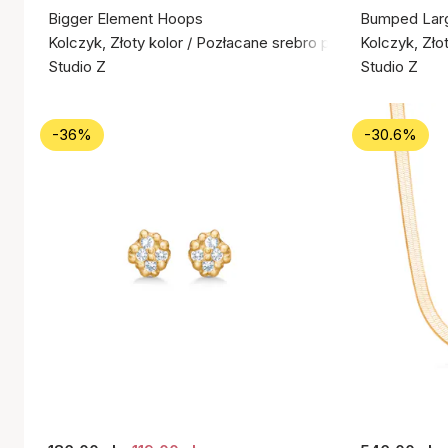
Bigger Element Hoops
Bumped Lar
Kolczyk, Złoty kolor / Pozłacane srebro próby 925
Kolczyk, Zło
Studio Z
Studio Z
-36%
-30.6%