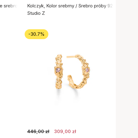
ne srebro próby 925
Kolczyk, Kolor srebrny / Srebro próby 925
Studio Z
-30.7%
446,00 zł
309,00 zł