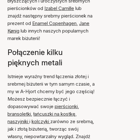
błyszczących i uroczystych srebrnych
pierścionków od
Izabel Camille
lub
znajdź następny srebrny pierścionek na
prezent od
Enamel Copenhagen
,
Jane
Kønig
lub innych naszych popularnych
marek biżuterii!
Połączenie kilku
pięknych metali
Istnieje wyraźny trend łączenia złotej i
srebrnej biżuterii w tym samym czasie, a
my w A-Hjort chcemy być jego częścią!
Możesz bezpiecznie łączyć i
dopasowywać swoje
pierścionki
,
bransoletki
,
łańcuszki na kostkę
,
naszyjniki
i
kolczyki
zarówno ze srebrną,
jak i złotą biżuterią, tworząc swój
własny, niepowtarzalny wygląd. Znajdź