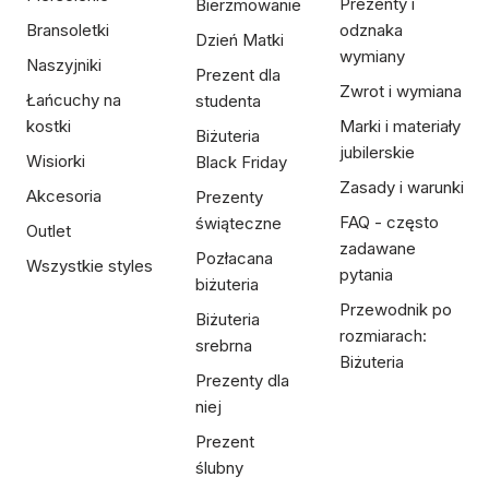
Prezenty i
Bierzmowanie
Bransoletki
odznaka
Dzień Matki
wymiany
Naszyjniki
Prezent dla
Zwrot i wymiana
Łańcuchy na
studenta
kostki
Marki i materiały
Biżuteria
jubilerskie
Wisiorki
Black Friday
Zasady i warunki
Akcesoria
Prezenty
FAQ - często
świąteczne
Outlet
zadawane
Pozłacana
Wszystkie styles
pytania
biżuteria
Przewodnik po
Biżuteria
rozmiarach:
srebrna
Biżuteria
Prezenty dla
niej
Prezent
ślubny