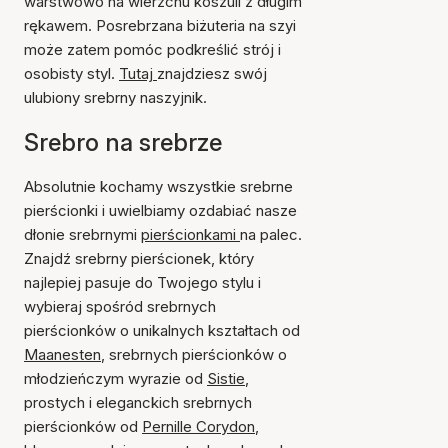
warstwowo na wierzchu koszuli z długim
rękawem. Posrebrzana biżuteria na szyi
może zatem pomóc podkreślić strój i
osobisty styl.
Tutaj
znajdziesz swój
ulubiony srebrny naszyjnik.
Srebro na srebrze
Absolutnie kochamy wszystkie srebrne
pierścionki i uwielbiamy ozdabiać nasze
dłonie srebrnymi
pierścionkami
na palec.
Znajdź srebrny pierścionek, który
najlepiej pasuje do Twojego stylu i
wybieraj spośród srebrnych
pierścionków o unikalnych kształtach od
Maanesten
, srebrnych pierścionków o
młodzieńczym wyrazie od
Sistie
,
prostych i eleganckich srebrnych
pierścionków od
Pernille Corydon
,