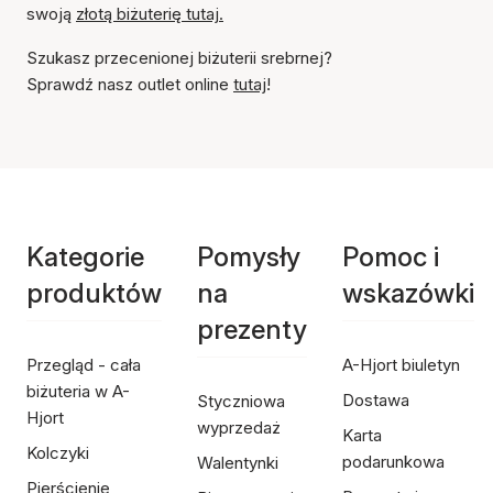
swoją
złotą biżuterię tutaj.
Szukasz przecenionej biżuterii srebrnej?
Sprawdź nasz outlet online
tutaj
!
Kategorie
Pomysły
Pomoc i
produktów
na
wskazówki
prezenty
Przegląd - cała
A-Hjort biuletyn
biżuteria w A-
Dostawa
Styczniowa
Hjort
wyprzedaż
Karta
Kolczyki
podarunkowa
Walentynki
Pierścienie