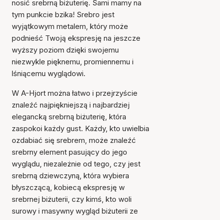
nosić srebrną biżuterię. Sami mamy na
tym punkcie bzika! Srebro jest
wyjątkowym metalem, który może
podnieść Twoją ekspresję na jeszcze
wyższy poziom dzięki swojemu
niezwykle pięknemu, promiennemu i
lśniącemu wyglądowi.
W A-Hjort można łatwo i przejrzyście
znaleźć najpiękniejszą i najbardziej
elegancką srebrną biżuterię, która
zaspokoi każdy gust. Każdy, kto uwielbia
ozdabiać się srebrem, może znaleźć
srebrny element pasujący do jego
wyglądu, niezależnie od tego, czy jest
srebrną dziewczyną, która wybiera
błyszczącą, kobiecą ekspresję w
srebrnej biżuterii, czy kimś, kto woli
surowy i masywny wygląd biżuterii ze