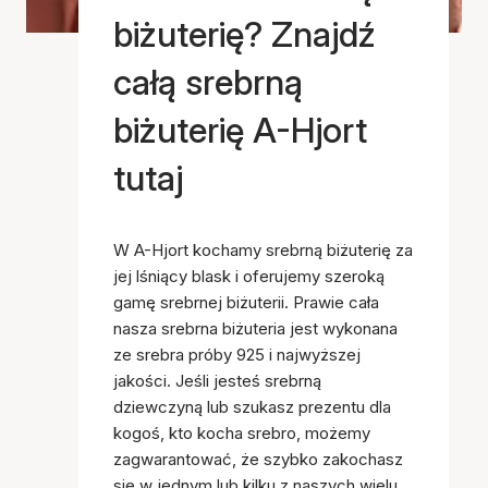
biżuterię? Znajdź
całą srebrną
biżuterię A-Hjort
tutaj
W A-Hjort kochamy srebrną biżuterię za
jej lśniący blask i oferujemy szeroką
gamę srebrnej biżuterii. Prawie cała
nasza srebrna biżuteria jest wykonana
ze srebra próby 925 i najwyższej
jakości. Jeśli jesteś srebrną
dziewczyną lub szukasz prezentu dla
kogoś, kto kocha srebro, możemy
zagwarantować, że szybko zakochasz
się w jednym lub kilku z naszych wielu