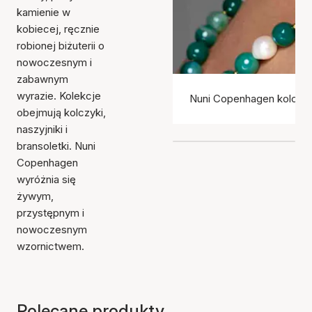
kamienie w
kobiecej, ręcznie
robionej biżuterii o
nowoczesnym i
zabawnym
wyrazie. Kolekcje
Nuni Copenhagen kolczyk
obejmują kolczyki,
naszyjniki i
bransoletki. Nuni
Copenhagen
wyróżnia się
żywym,
przystępnym i
nowoczesnym
wzornictwem.
Polecane produkty