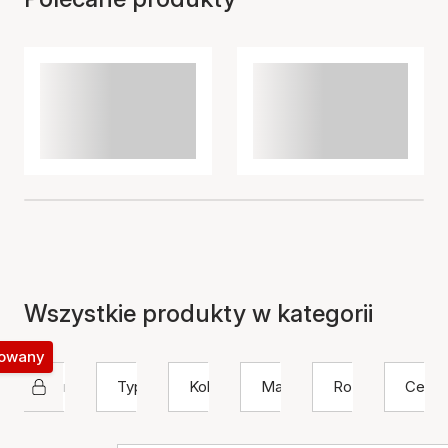
Wszystkie produkty w kategorii
okowany
Nuni Copenhagen
Typ
Kolor
Materiał
Rozmiar
Cena