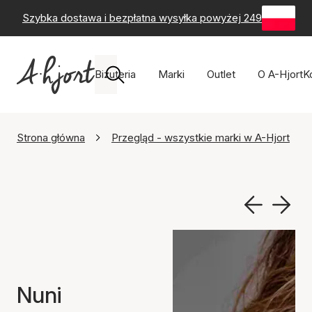
Szybka dostawa i bezpłatna wysyłka powyżej 249 zł
-
60-
Biżuteria
Marki
Outlet
O A-Hjort
K
Strona główna
Przegląd - wszystkie marki w A-Hjort
Nuni