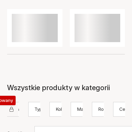
Wszystkie produkty w kategorii
okowany
Izabel Camille
Typ
Kolor
Materiał
Rozmiar
Cena