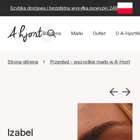
Szybka dostawa i bezpłatna wysyłka powyżej 249 zł
-
60-
Biżuteria
Marki
Outlet
O A-Hjort
K
Strona główna
Przegląd - wszystkie marki w A-Hjort
Izabel