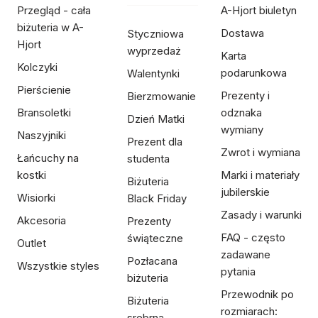
Przegląd - cała
A-Hjort biuletyn
biżuteria w A-
Dostawa
Styczniowa
Hjort
wyprzedaż
Karta
Kolczyki
podarunkowa
Walentynki
Pierścienie
Prezenty i
Bierzmowanie
Bransoletki
odznaka
Dzień Matki
wymiany
Naszyjniki
Prezent dla
Zwrot i wymiana
Łańcuchy na
studenta
kostki
Marki i materiały
Biżuteria
jubilerskie
Wisiorki
Black Friday
Zasady i warunki
Akcesoria
Prezenty
FAQ - często
świąteczne
Outlet
zadawane
Pozłacana
Wszystkie styles
pytania
biżuteria
Przewodnik po
Biżuteria
rozmiarach:
srebrna