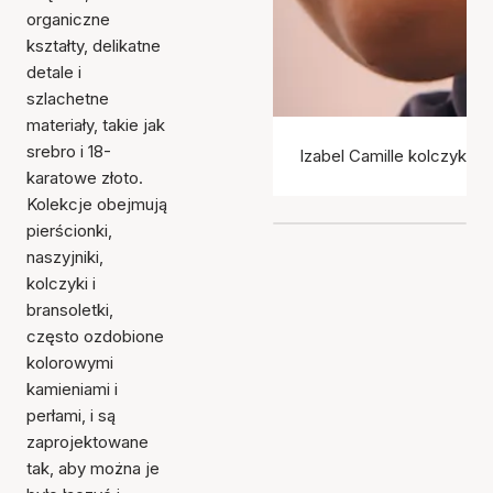
organiczne
kształty, delikatne
detale i
szlachetne
materiały, takie jak
srebro i 18-
Izabel Camille kolczyki
karatowe złoto.
Kolekcje obejmują
pierścionki,
naszyjniki,
kolczyki i
bransoletki,
często ozdobione
kolorowymi
kamieniami i
perłami, i są
zaprojektowane
tak, aby można je