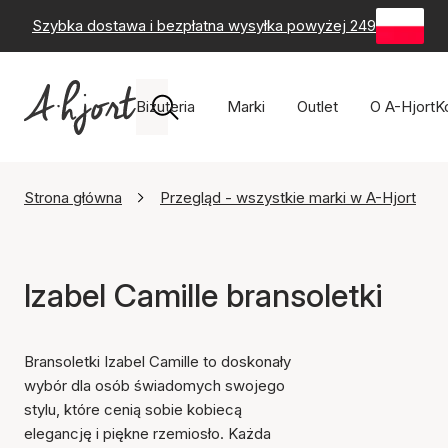
Szybka dostawa i bezpłatna wysyłka powyżej 249 zł
-
60-
Biżuteria
Marki
Outlet
O A-Hjort
K
Strona główna
Przegląd - wszystkie marki w A-Hjort
Izabel Camille bransoletki
Bransoletki Izabel Camille to doskonały
wybór dla osób świadomych swojego
stylu, które cenią sobie kobiecą
elegancję i piękne rzemiosło. Każda