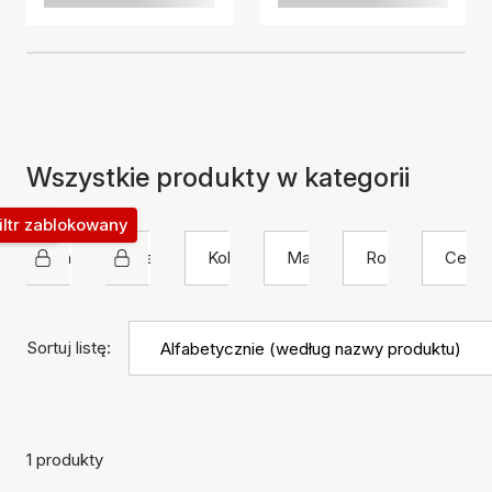
Wszystkie produkty w kategorii
okowany
iltr zablokowany
Izabel Camille
Bransoletka
Kolor
Materiał
Rozmiar
Cena
Sortuj listę:
1 produkty