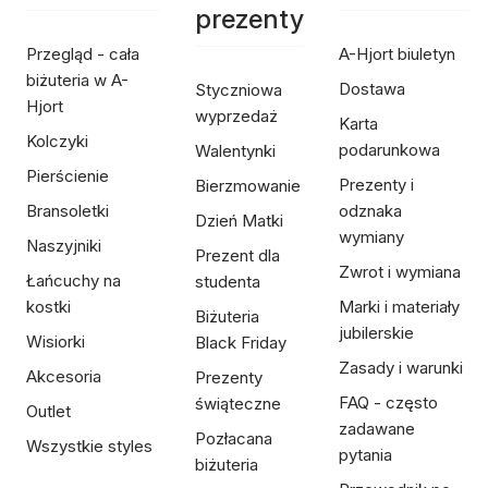
prezenty
Przegląd - cała
A-Hjort biuletyn
biżuteria w A-
Dostawa
Styczniowa
Hjort
wyprzedaż
Karta
Kolczyki
podarunkowa
Walentynki
Pierścienie
Prezenty i
Bierzmowanie
Bransoletki
odznaka
Dzień Matki
wymiany
Naszyjniki
Prezent dla
Zwrot i wymiana
Łańcuchy na
studenta
kostki
Marki i materiały
Biżuteria
jubilerskie
Wisiorki
Black Friday
Zasady i warunki
Akcesoria
Prezenty
FAQ - często
świąteczne
Outlet
zadawane
Pozłacana
Wszystkie styles
pytania
biżuteria