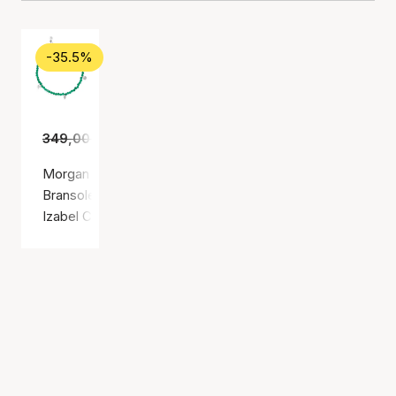
-35.5%
349,00 zł
225,00 zł
Morgan Bracelet
Bransoletka, Kolor srebrny / Srebro próby 925
Izabel Camille