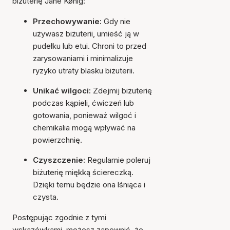
biżuterię Jane Kønig:
Przechowywanie:
Gdy nie
używasz biżuterii, umieść ją w
pudełku lub etui. Chroni to przed
zarysowaniami i minimalizuje
ryzyko utraty blasku biżuterii.
Unikać wilgoci:
Zdejmij biżuterię
podczas kąpieli, ćwiczeń lub
gotowania, ponieważ wilgoć i
chemikalia mogą wpływać na
powierzchnię.
Czyszczenie:
Regularnie poleruj
biżuterię miękką ściereczką.
Dzięki temu będzie ona lśniąca i
czysta.
Postępując zgodnie z tymi
wskazówkami, możesz zapewnić, że