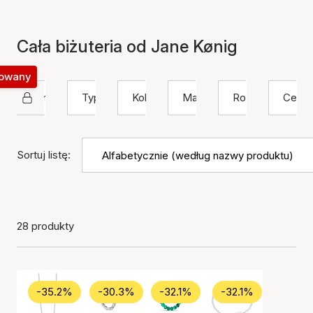
Cała biżuteria od Jane Kønig
okowany
Jane Kønig
Typ
Kolor
Materiał
Rozmiar
Cena
Sortuj listę:
28 produkty
-35.2%
-30.3%
-32.1%
-32.1%