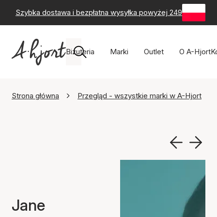
Szybka dostawa i bezpłatna wysyłka powyżej 249 zł
-
60-
Biżuteria
Marki
Outlet
O A-Hjort
K
Strona główna
Przegląd - wszystkie marki w A-Hjort
Jane