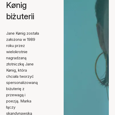
Kønig
biżuterii
Jane Kønig została
założona w 1989
roku przez
wielokrotnie
nagradzaną
złotniczkę Jane
Kønig, która
chciała tworzyć
spersonalizowaną
biżuterię z
przewagą i
poezją. Marka
łączy
skandynawską