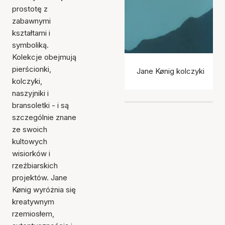
prostotę z
zabawnymi
kształtami i
symboliką.
Kolekcje obejmują
pierścionki,
Jane Kønig kolczyki
kolczyki,
naszyjniki i
bransoletki - i są
szczególnie znane
ze swoich
kultowych
wisiorków i
rzeźbiarskich
projektów. Jane
Kønig wyróżnia się
kreatywnym
rzemiosłem,