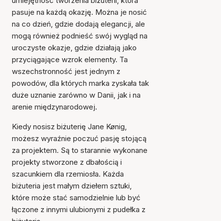
umiejętność tworzenia biżuterii, która
pasuje na każdą okazję. Można je nosić
na co dzień, gdzie dodają elegancji, ale
mogą również podnieść swój wygląd na
uroczyste okazje, gdzie działają jako
przyciągające wzrok elementy. Ta
wszechstronność jest jednym z
powodów, dla których marka zyskała tak
duże uznanie zarówno w Danii, jak i na
arenie międzynarodowej.
Kiedy nosisz biżuterię Jane Kønig,
możesz wyraźnie poczuć pasję stojącą
za projektem. Są to starannie wykonane
projekty stworzone z dbałością i
szacunkiem dla rzemiosła. Każda
biżuteria jest małym dziełem sztuki,
które może stać samodzielnie lub być
łączone z innymi ulubionymi z pudełka z