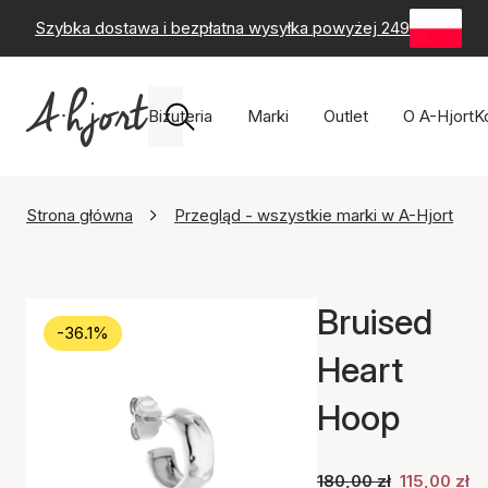
Szybka dostawa i bezpłatna wysyłka powyżej 249 zł
-
60-
Biżuteria
Marki
Outlet
O A-Hjort
K
Strona główna
Przegląd - wszystkie marki w A-Hjort
Bruised
-36.1%
Heart
Hoop
180,00 zł
115,00 zł