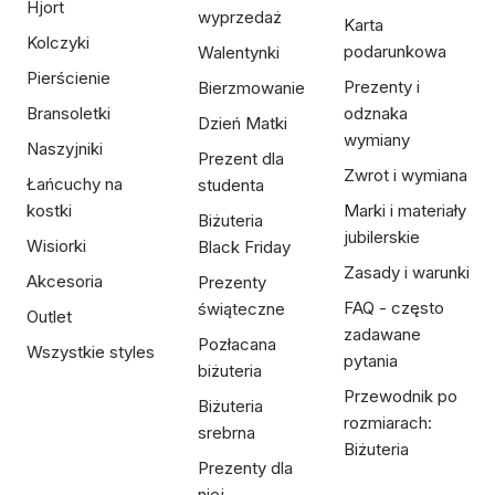
Hjort
wyprzedaż
Karta
Kolczyki
podarunkowa
Walentynki
Pierścienie
Prezenty i
Bierzmowanie
Bransoletki
odznaka
Dzień Matki
wymiany
Naszyjniki
Prezent dla
Zwrot i wymiana
Łańcuchy na
studenta
kostki
Marki i materiały
Biżuteria
jubilerskie
Wisiorki
Black Friday
Zasady i warunki
Akcesoria
Prezenty
FAQ - często
świąteczne
Outlet
zadawane
Pozłacana
Wszystkie styles
pytania
biżuteria
Przewodnik po
Biżuteria
rozmiarach:
srebrna
Biżuteria
Prezenty dla
niej