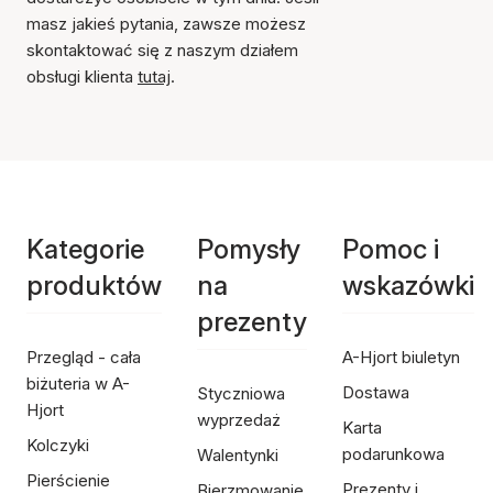
masz jakieś pytania, zawsze możesz
skontaktować się z naszym działem
obsługi klienta
tutaj
.
Kategorie
Pomysły
Pomoc i
produktów
na
wskazówki
prezenty
Przegląd - cała
A-Hjort biuletyn
biżuteria w A-
Dostawa
Styczniowa
Hjort
wyprzedaż
Karta
Kolczyki
podarunkowa
Walentynki
Pierścienie
Prezenty i
Bierzmowanie