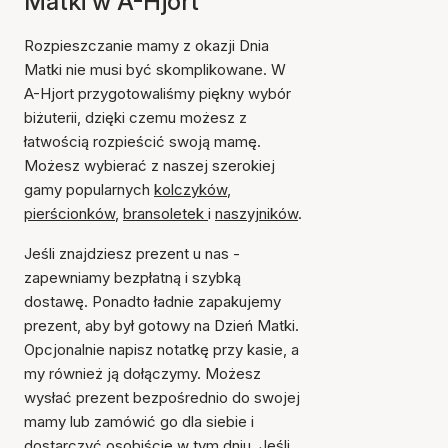
Matki w A-Hjort
Rozpieszczanie mamy z okazji Dnia
Matki nie musi być skomplikowane. W
A-Hjort przygotowaliśmy piękny wybór
biżuterii, dzięki czemu możesz z
łatwością rozpieścić swoją mamę.
Możesz wybierać z naszej szerokiej
gamy popularnych
kolczyków
,
pierścionków
,
bransoletek
i
naszyjników
.
Jeśli znajdziesz prezent u nas -
zapewniamy bezpłatną i szybką
dostawę. Ponadto ładnie zapakujemy
prezent, aby był gotowy na Dzień Matki.
Opcjonalnie napisz notatkę przy kasie, a
my również ją dołączymy. Możesz
wysłać prezent bezpośrednio do swojej
mamy lub zamówić go dla siebie i
dostarczyć osobiście w tym dniu. Jeśli