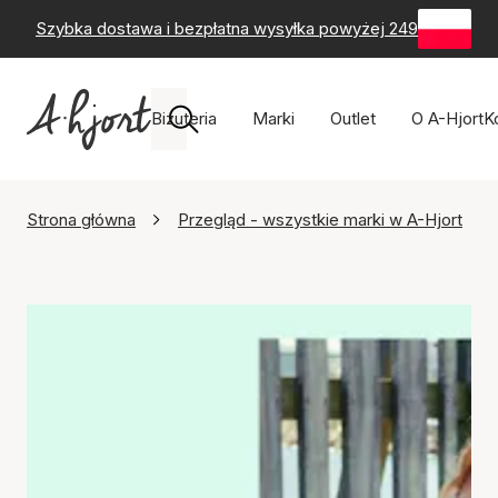
Szybka dostawa i bezpłatna wysyłka powyżej 249 zł
-
60-
Biżuteria
Marki
Outlet
O A-Hjort
K
Strona główna
Przegląd - wszystkie marki w A-Hjort