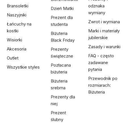
Bransoletki
odznaka
Dzień Matki
wymiany
Naszyjniki
Prezent dla
Zwrot i wymiana
Łańcuchy na
studenta
kostki
Marki i materiały
Biżuteria
jubilerskie
Wisiorki
Black Friday
Zasady i warunki
Akcesoria
Prezenty
FAQ - często
świąteczne
Outlet
zadawane
Pozłacana
Wszystkie styles
pytania
biżuteria
Przewodnik po
Biżuteria
rozmiarach:
srebrna
Biżuteria
Prezenty dla
niej
Prezent
ślubny