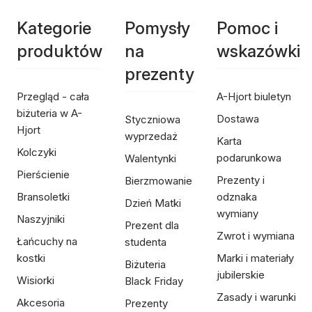
Kategorie
Pomysły
Pomoc i
produktów
na
wskazówki
prezenty
Przegląd - cała
A-Hjort biuletyn
biżuteria w A-
Dostawa
Styczniowa
Hjort
wyprzedaż
Karta
Kolczyki
podarunkowa
Walentynki
Pierścienie
Prezenty i
Bierzmowanie
Bransoletki
odznaka
Dzień Matki
wymiany
Naszyjniki
Prezent dla
Zwrot i wymiana
Łańcuchy na
studenta
kostki
Marki i materiały
Biżuteria
jubilerskie
Wisiorki
Black Friday
Zasady i warunki
Akcesoria
Prezenty