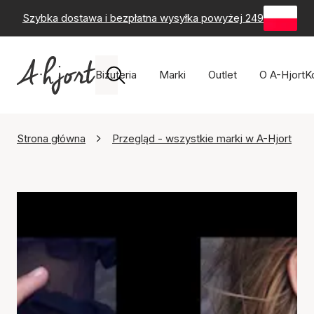
Szybka dostawa i bezpłatna wysyłka powyżej 249 zł
-
60-
Biżuteria
Marki
Outlet
O A-Hjort
K
Strona główna
Przegląd - wszystkie marki w A-Hjort