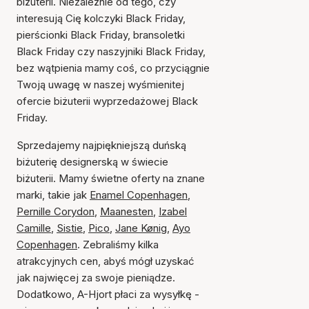
biżuterii. Niezależnie od tego, czy
interesują Cię kolczyki Black Friday,
pierścionki Black Friday, bransoletki
Black Friday czy naszyjniki Black Friday,
bez wątpienia mamy coś, co przyciągnie
Twoją uwagę w naszej wyśmienitej
ofercie biżuterii wyprzedażowej Black
Friday.
Sprzedajemy najpiękniejszą duńską
biżuterię designerską w świecie
biżuterii. Mamy świetne oferty na znane
marki, takie jak
Enamel Copenhagen
,
Pernille Corydon
,
Maanesten
,
Izabel
Camille
,
Sistie
,
Pico
,
Jane Kønig
,
Ayo
Copenhagen
. Zebraliśmy kilka
atrakcyjnych cen, abyś mógł uzyskać
jak najwięcej za swoje pieniądze.
Dodatkowo, A-Hjort płaci za wysyłkę -