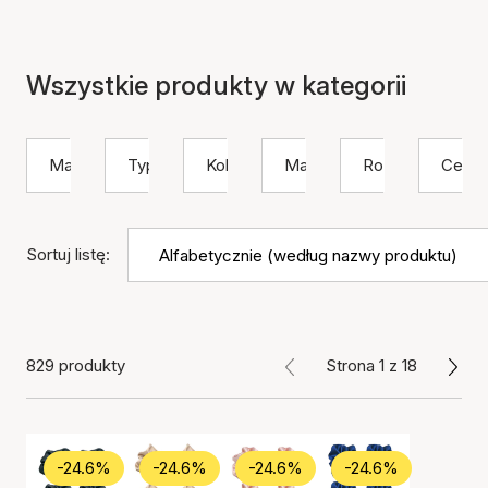
Wszystkie produkty w kategorii
Marka
Typ
Kolor
Materiał
Rozmiar
Cena
Sortuj listę:
829 produkty
Strona 1 z 18
-24.6%
-24.6%
-24.6%
-24.6%