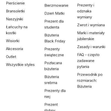
Pierścienie
Prezenty i
Bierzmowanie
Bransoletki
odznaka
Dzień Matki
wymiany
Naszyjniki
Prezent dla
Zwrot i wymiana
Łańcuchy na
studenta
kostki
Marki i materiały
Biżuteria
jubilerskie
Wisiorki
Black Friday
Zasady i warunki
Akcesoria
Prezenty
FAQ - często
świąteczne
Outlet
zadawane
Pozłacana
Wszystkie styles
pytania
biżuteria
Przewodnik po
Biżuteria
rozmiarach:
srebrna
Biżuteria
Prezenty dla
niej
Prezent
ślubny