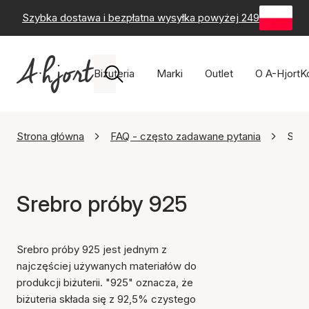
Szybka dostawa i bezpłatna wysyłka powyżej 249 zł
-
60-
Biżuteria
Marki
Outlet
O A-Hjort
K
Strona główna
FAQ - często zadawane pytania
Sreb
Srebro próby 925
Srebro próby 925 jest jednym z
najczęściej używanych materiałów do
produkcji biżuterii. "925" oznacza, że
biżuteria składa się z 92,5% czystego