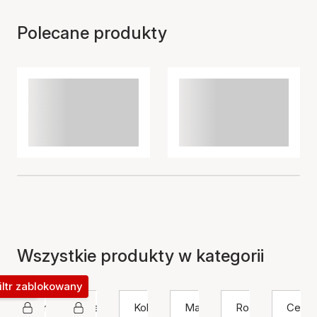
Polecane produkty
Wszystkie produkty w kategorii
okowany
iltr zablokowany
Jane Kønig
Bransoletka
Kolor
Materiał
Rozmiar
Cena