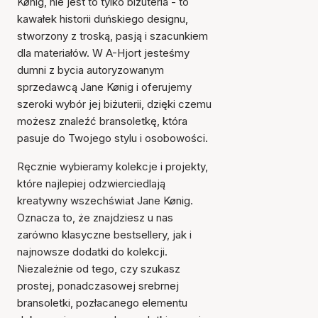
Kønig, nie jest to tylko biżuteria - to
kawałek historii duńskiego designu,
stworzony z troską, pasją i szacunkiem
dla materiałów. W A-Hjort jesteśmy
dumni z bycia autoryzowanym
sprzedawcą Jane Kønig i oferujemy
szeroki wybór jej biżuterii, dzięki czemu
możesz znaleźć bransoletkę, która
pasuje do Twojego stylu i osobowości.
Ręcznie wybieramy kolekcje i projekty,
które najlepiej odzwierciedlają
kreatywny wszechświat Jane Kønig.
Oznacza to, że znajdziesz u nas
zarówno klasyczne bestsellery, jak i
najnowsze dodatki do kolekcji.
Niezależnie od tego, czy szukasz
prostej, ponadczasowej srebrnej
bransoletki, pozłacanego elementu