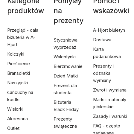
Kategorie
Pomysły
Pomoc i
produktów
na
wskazówki
prezenty
Przegląd - cała
A-Hjort biuletyn
biżuteria w A-
Dostawa
Styczniowa
Hjort
wyprzedaż
Karta
Kolczyki
podarunkowa
Walentynki
Pierścienie
Prezenty i
Bierzmowanie
Bransoletki
odznaka
Dzień Matki
wymiany
Naszyjniki
Prezent dla
Zwrot i wymiana
Łańcuchy na
studenta
kostki
Marki i materiały
Biżuteria
jubilerskie
Wisiorki
Black Friday
Zasady i warunki
Akcesoria
Prezenty
FAQ - często
świąteczne
Outlet
zadawane