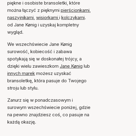
piękne i osobiste bransoletki, które
można łączyć z pięknymi
pierścionkami
,
naszyjnikami
,
wisiorkami
i
kolczykami
.
od Jane Kønig i uzyskaj kompletny
wygląd.
We wszechświecie Jane Kønig
surowość, kobiecość i zabawa
spotykają się w doskonałej trójcy, a
dzięki wielu zawieszkom
Jane Kønig
lub
innych marek
możesz uzyskać
bransoletkę, która pasuje do Twojego
stroju lub stylu.
Zanurz się w ponadczasowym i
surowym wszechświecie poniżej, gdzie
na pewno znajdziesz coś, co pasuje na
każdą okazję.