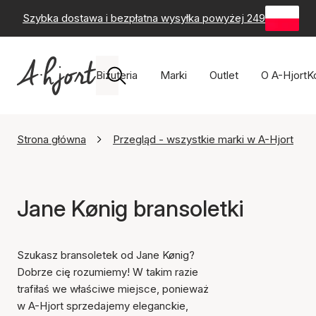
Szybka dostawa i bezpłatna wysyłka powyżej 249 zł
-
60-
Biżuteria
Marki
Outlet
O A-Hjort
K
Strona główna
Przegląd - wszystkie marki w A-Hjort
Jane Kønig bransoletki
Szukasz bransoletek od Jane Kønig?
Dobrze cię rozumiemy! W takim razie
trafiłaś we właściwe miejsce, ponieważ
w A-Hjort sprzedajemy eleganckie,