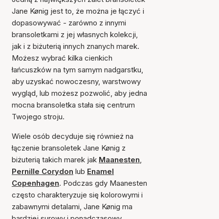
Jane Kønig jest to, że można je łączyć i
dopasowywać - zarówno z innymi
bransoletkami z jej własnych kolekcji,
jak i z biżuterią innych znanych marek.
Możesz wybrać kilka cienkich
łańcuszków na tym samym nadgarstku,
aby uzyskać nowoczesny, warstwowy
wygląd, lub możesz pozwolić, aby jedna
mocna bransoletka stała się centrum
Twojego stroju.
Wiele osób decyduje się również na
łączenie bransoletek Jane Kønig z
biżuterią takich marek jak
Maanesten
,
Pernille Corydon
lub
Enamel
Copenhagen
. Podczas gdy Maanesten
często charakteryzuje się kolorowymi i
zabawnymi detalami, Jane Kønig ma
bardziej surowy i ponadczasowy