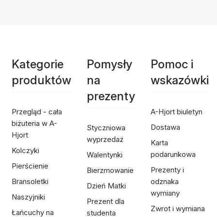
Kategorie
Pomysły
Pomoc i
produktów
na
wskazówki
prezenty
Przegląd - cała
A-Hjort biuletyn
biżuteria w A-
Dostawa
Styczniowa
Hjort
wyprzedaż
Karta
Kolczyki
podarunkowa
Walentynki
Pierścienie
Prezenty i
Bierzmowanie
Bransoletki
odznaka
Dzień Matki
wymiany
Naszyjniki
Prezent dla
Zwrot i wymiana
Łańcuchy na
studenta