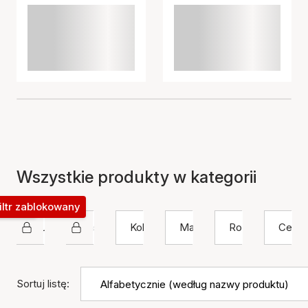
Wszystkie produkty w kategorii
okowany
iltr zablokowany
Studio Z
Naszyjnik
Kolor
Materiał
Rozmiar
Cena
Sortuj listę: