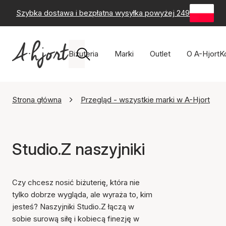
Szybka dostawa i bezpłatna wysyłka powyżej 249 zł
-
60-
Biżuteria
Marki
Outlet
O A-Hjort
K
Strona główna
Przegląd - wszystkie marki w A-Hjort
Studio.Z naszyjniki
Czy chcesz nosić biżuterię, która nie
tylko dobrze wygląda, ale wyraża to, kim
jesteś? Naszyjniki Studio.Z łączą w
sobie surową siłę i kobiecą finezję w