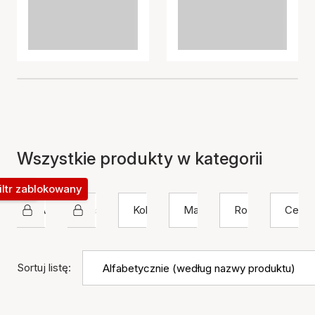
Wszystkie produkty w kategorii
okowany
iltr zablokowany
SAMIE
Naszyjnik
Kolor
Materiał
Rozmiar
Cena
Sortuj listę: