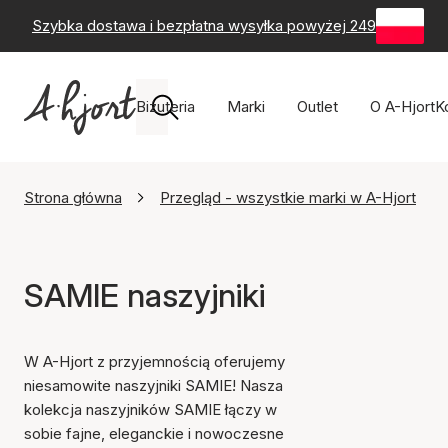
Szybka dostawa i bezpłatna wysyłka powyżej 249 zł
-
60-
Biżuteria
Marki
Outlet
O A-Hjort
K
Strona główna
Przegląd - wszystkie marki w A-Hjort
SAMIE naszyjniki
W A-Hjort z przyjemnością oferujemy
niesamowite naszyjniki SAMIE! Nasza
kolekcja naszyjników SAMIE łączy w
sobie fajne, eleganckie i nowoczesne