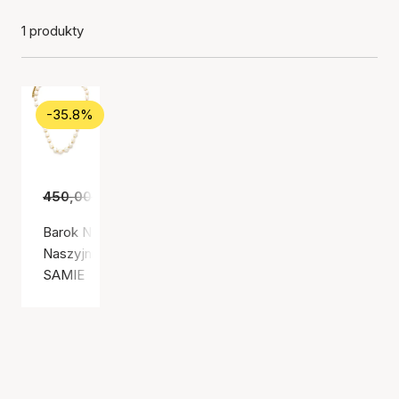
1 produkty
-35.8%
450,00 zł
289,00 zł
Barok Necklace (SAMIE)
Naszyjnik, Złoty kolor / Pozłacana stal nierdzewna
SAMIE