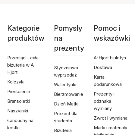
Kategorie
Pomysły
Pomoc i
produktów
na
wskazówki
prezenty
Przegląd - cała
A-Hjort biuletyn
biżuteria w A-
Dostawa
Styczniowa
Hjort
wyprzedaż
Karta
Kolczyki
podarunkowa
Walentynki
Pierścienie
Prezenty i
Bierzmowanie
Bransoletki
odznaka
Dzień Matki
wymiany
Naszyjniki
Prezent dla
Zwrot i wymiana
Łańcuchy na
studenta
kostki
Marki i materiały
Biżuteria
jubilerskie