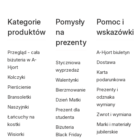
Kategorie
Pomysły
Pomoc i
produktów
na
wskazówki
prezenty
Przegląd - cała
A-Hjort biuletyn
biżuteria w A-
Dostawa
Styczniowa
Hjort
wyprzedaż
Karta
Kolczyki
podarunkowa
Walentynki
Pierścienie
Prezenty i
Bierzmowanie
Bransoletki
odznaka
Dzień Matki
wymiany
Naszyjniki
Prezent dla
Zwrot i wymiana
Łańcuchy na
studenta
kostki
Marki i materiały
Biżuteria
jubilerskie
Wisiorki
Black Friday