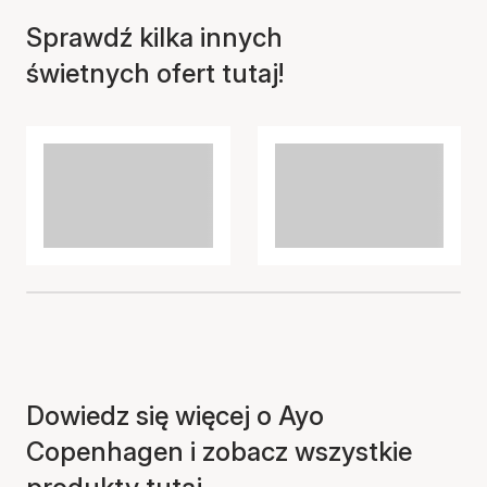
Sprawdź kilka innych
Przedmiot został dodany
świetnych ofert tutaj!
do koszyka
Dowiedz się więcej o Ayo
Copenhagen i zobacz wszystkie