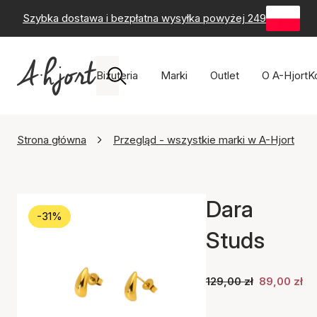
Szybka dostawa i bezpłatna wysyłka powyżej 249 zł
-
60-
Biżuteria
Marki
Outlet
O A-Hjort
K
Strona główna
Przegląd - wszystkie marki w A-Hjort
Dara
-31%
Studs
129,00 zł
89,00 zł