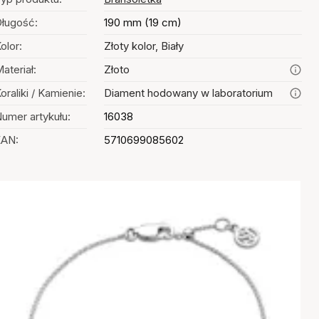
ługość:
190 mm (19 cm)
olor:
Złoty kolor, Biały
ateriał:
Złoto
oraliki / Kamienie:
Diament hodowany w laboratorium
umer artykułu:
16038
EAN:
5710699085602
Wybór kolorów