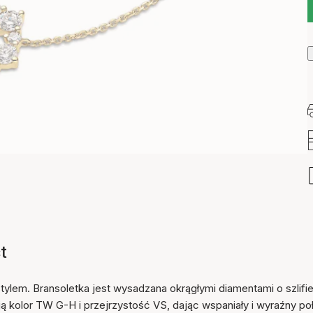
t
tylem. Bransoletka jest wysadzana okrągłymi diamentami o szlifi
ą kolor TW G-H i przejrzystość VS, dając wspaniały i wyraźny po
Przedmiot został dodany