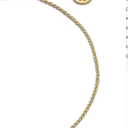
D
K
M
K
N