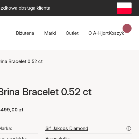
zdkowa obsługa klienta
Biżuteria
Marki
Outlet
O A-Hjort
Koszyk
rina Bracelet 0.52 ct
Brina Bracelet 0.52 ct
4499,00 zł
arka:
Sif Jakobs Diamond
yp produktu:
Bransoletka