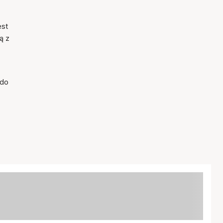
est
ą z
 do