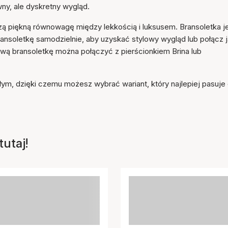
do koszyka
wny, ale dyskretny wygląd.
ą piękną równowagę między lekkością i luksusem. Bransoletka j
bransoletkę samodzielnie, aby uzyskać stylowy wygląd lub połącz j
tową bransoletkę można połączyć z pierścionkiem Brina lub
ałym, dzięki czemu możesz wybrać wariant, który najlepiej pasuje
utaj!