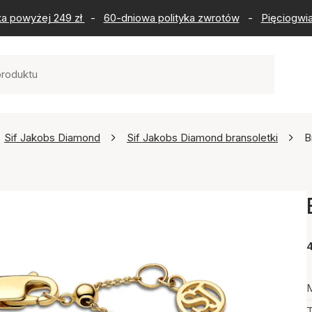
ka powyżej 249 zł
-
60-dniowa polityka zwrotów
-
Pięciogwia
Sif Jakobs Diamond
Sif Jakobs Diamond bransoletki
B
M
T