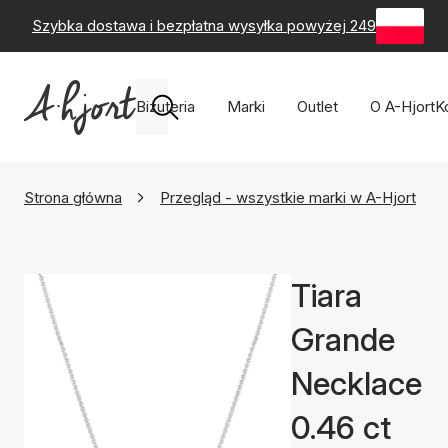
Szybka dostawa i bezpłatna wysyłka powyżej 249 zł
-
60-
Biżuteria
Marki
Outlet
O A-Hjort
K
Strona główna
Przegląd - wszystkie marki w A-Hjort
Tiara
Grande
Necklace
0.46 ct