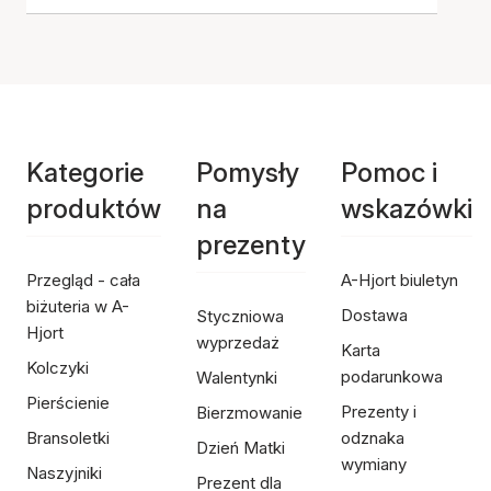
Kategorie
Pomysły
Pomoc i
produktów
na
wskazówki
prezenty
Przegląd - cała
A-Hjort biuletyn
biżuteria w A-
Dostawa
Styczniowa
Hjort
wyprzedaż
Karta
Kolczyki
podarunkowa
Walentynki
Pierścienie
Prezenty i
Bierzmowanie
Bransoletki
odznaka
Dzień Matki
wymiany
Naszyjniki
Prezent dla