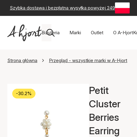
Szybka dostawa i bezpłatna wysyłka powyżej 249 zł
-
60-
Biżuteria
Marki
Outlet
O A-Hjort
K
Strona główna
Przegląd - wszystkie marki w A-Hjort
Petit
-30.2%
Cluster
Berries
Earring