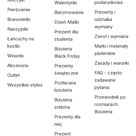
podarunkowa
Walentynki
Pierścienie
Prezenty i
Bierzmowanie
Bransoletki
odznaka
Dzień Matki
wymiany
Naszyjniki
Prezent dla
Zwrot i wymiana
Łańcuchy na
studenta
kostki
Marki i materiały
Biżuteria
jubilerskie
Wisiorki
Black Friday
Zasady i warunki
Akcesoria
Prezenty
FAQ - często
świąteczne
Outlet
zadawane
Pozłacana
Wszystkie styles
pytania
biżuteria
Przewodnik po
Biżuteria
rozmiarach:
srebrna
Biżuteria
Prezenty dla
niej
Prezent