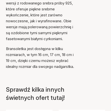
wersji z rodowanego srebra próby 925,
które oferuje piękne srebrne
wykończenie, które jest zarówno
nowoczesne, jak i wyrafinowane. Obie
wersje mają polerowaną powierzchnię i
są ozdobione tymi samymi pięknymi
fasetowanymi białymi cyrkoniami.
Bransoletka jest dostępna w kilku
Przedmiot został dodany
rozmiarach, w tym 16 cm, 17 cm, 18 cm i
do koszyka
19 cm, dzięki czemu możesz wybrać
idealny rozmiar dla swojego nadgarstka.
Sprawdź kilka innych
świetnych ofert tutaj!