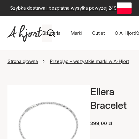
Szybka dostawa i bezpłatna wysyłka powyżej 249 zł
-
60-
Biżuteria
Marki
Outlet
O A-Hjort
K
Strona główna
Przegląd - wszystkie marki w A-Hjort
Ellera
Bracelet
399,00 zł