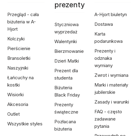
prezenty
Przegląd - cała
A-Hjort biuletyn
biżuteria w A-
Dostawa
Styczniowa
Hjort
wyprzedaż
Karta
Kolczyki
podarunkowa
Walentynki
Pierścienie
Prezenty i
Bierzmowanie
Bransoletki
odznaka
Dzień Matki
wymiany
Naszyjniki
Prezent dla
Zwrot i wymiana
Łańcuchy na
studenta
kostki
Marki i materiały
Biżuteria
jubilerskie
Wisiorki
Black Friday
Zasady i warunki
Akcesoria
Prezenty
FAQ - często
świąteczne
Outlet
zadawane
Pozłacana
Wszystkie styles
pytania
biżuteria
Przewodnik po