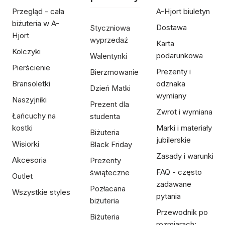
Przegląd - cała
A-Hjort biuletyn
biżuteria w A-
Dostawa
Styczniowa
Hjort
wyprzedaż
Karta
Kolczyki
podarunkowa
Walentynki
Pierścienie
Prezenty i
Bierzmowanie
Bransoletki
odznaka
Dzień Matki
wymiany
Naszyjniki
Prezent dla
Zwrot i wymiana
Łańcuchy na
studenta
kostki
Marki i materiały
Biżuteria
jubilerskie
Wisiorki
Black Friday
Zasady i warunki
Akcesoria
Prezenty
FAQ - często
świąteczne
Outlet
zadawane
Pozłacana
Wszystkie styles
pytania
biżuteria
Przewodnik po
Biżuteria
rozmiarach: