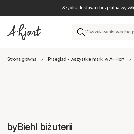
Szybka dostawa i bezpłatna wysył
Strona główna
Przegląd - wszystkie marki w A-Hjort
byBiehl biżuterii