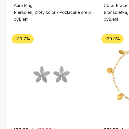
Aura Ring
Coco Bracel
Pierścień, Złoty kolor / Pozłacane srebro próby 925
Bransoletka,
byBiehl
byBiehl
-30.7%
-30.3%