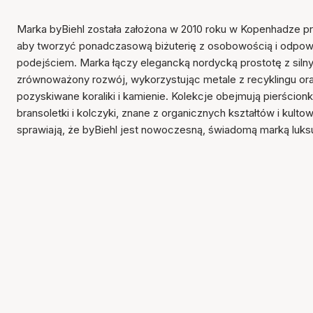
Marka byBiehl została założona w 2010 roku w Kopenhadze prz
aby tworzyć ponadczasową biżuterię z osobowością i odpow
podejściem. Marka łączy elegancką nordycką prostotę z siln
zrównoważony rozwój, wykorzystując metale z recyklingu ora
pozyskiwane koraliki i kamienie. Kolekcje obejmują pierścionki
bransoletki i kolczyki, znane z organicznych kształtów i kulto
sprawiają, że byBiehl jest nowoczesną, świadomą marką luk