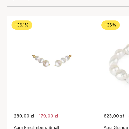
-36.1%
-36%
280,00 zł
179,00 zł
623,00 zł
Aura Earclimbers Small
Aura Grande