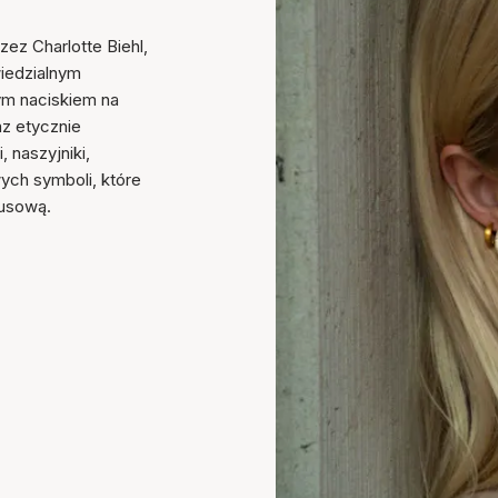
ez Charlotte Biehl,
iedzialnym
ym naciskiem na
z etycznie
, naszyjniki,
wych symboli, które
susową.