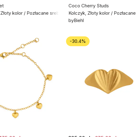
et
Coco Cherry Studs
 Złoty kolor / Pozłacane srebro próby 925
Kolczyk, Złoty kolor / Pozłacan
byBiehl
-30.4%