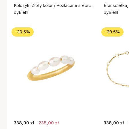
Kolczyk, Złoty kolor / Pozłacane srebro próby 925
Bransoletka,
byBiehl
byBiehl
-30.5%
-30.5%
338,00 zł
235,00 zł
338,00 zł