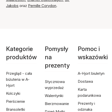
Jakobs
oraz
Pernille Corydon
.
Kategorie
Pomysły
Pomoc i
produktów
na
wskazówki
prezenty
Przegląd - cała
A-Hjort biuletyn
biżuteria w A-
Dostawa
Styczniowa
Hjort
wyprzedaż
Karta
Kolczyki
podarunkowa
Walentynki
Pierścienie
Prezenty i
Bierzmowanie
Bransoletki
odznaka
Dzień Matki