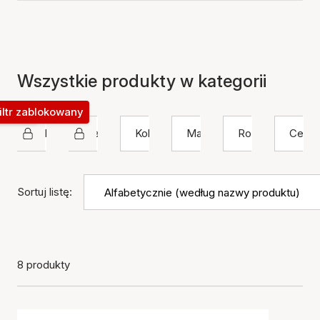
Wszystkie produkty w kategorii
okowany
iltr zablokowany
byBiehl
Pierścień
Kolor
Materiał
Rozmiar
Cena
Sortuj listę:
8 produkty