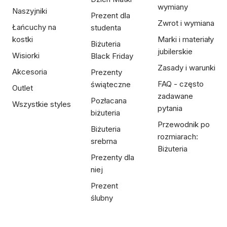
wymiany
Naszyjniki
Prezent dla
Zwrot i wymiana
Łańcuchy na
studenta
kostki
Marki i materiały
Biżuteria
jubilerskie
Wisiorki
Black Friday
Zasady i warunki
Akcesoria
Prezenty
FAQ - często
świąteczne
Outlet
zadawane
Pozłacana
Wszystkie styles
pytania
biżuteria
Przewodnik po
Biżuteria
rozmiarach:
srebrna
Biżuteria
Prezenty dla
niej
Prezent
ślubny