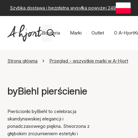
Szybka dostawa i bezpłatna wysyłka powyżej 249 zł
-
60-
Biżuteria
Marki
Outlet
O A-Hjort
K
Strona główna
Przegląd - wszystkie marki w A-Hjort
byBiehl pierścienie
Pierścionki byBiehl to celebracja
skandynawskiej elegancji i
ponadczasowego piękna. Stworzona z
głębokim zrozumieniem estetyki i