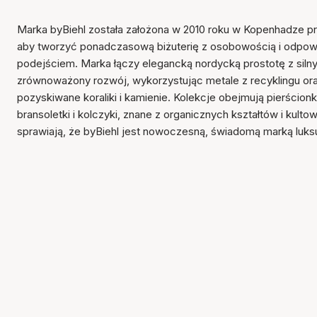
Marka byBiehl została założona w 2010 roku w Kopenhadze prz
aby tworzyć ponadczasową biżuterię z osobowością i odpow
podejściem. Marka łączy elegancką nordycką prostotę z siln
zrównoważony rozwój, wykorzystując metale z recyklingu ora
pozyskiwane koraliki i kamienie. Kolekcje obejmują pierścionki
bransoletki i kolczyki, znane z organicznych kształtów i kulto
sprawiają, że byBiehl jest nowoczesną, świadomą marką luk