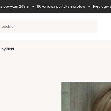
ka powyżej 249 zł
-
60-dniowa polityka zwrotów
-
Pięciogwia
byBiehl