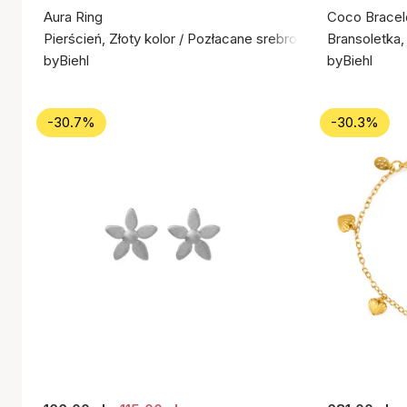
Aura Ring
Coco Bracel
Pierścień, Złoty kolor / Pozłacane srebro próby 925
Bransoletka,
byBiehl
byBiehl
-30.7%
-30.3%