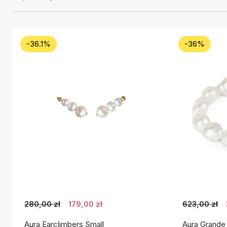
-36.1%
-36%
280,00 zł
179,00 zł
623,00 zł
Aura Earclimbers Small
Aura Grande