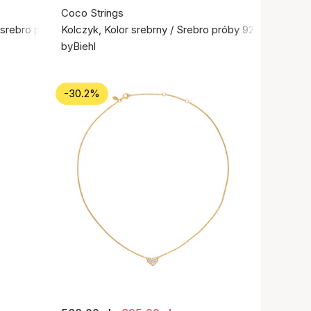
Coco Strings
e srebro próby 925
Kolczyk, Kolor srebrny / Srebro próby 925
byBiehl
-30.2%