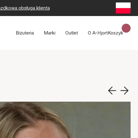
zdkowa obsługa klienta
Biżuteria
Marki
Outlet
O A-Hjort
Koszyk