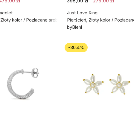
475,00 zł
395,00 zł
275,00 zł
acelet
Just Love Ring
 Złoty kolor / Pozłacane srebro próby 925
Pierścień, Złoty kolor / Pozłaca
byBiehl
-30.4%