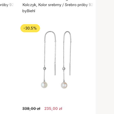
próby 925
Kolczyk, Kolor srebrny / Srebro próby 925
byBiehl
-30.5%
338,00 zł
235,00 zł