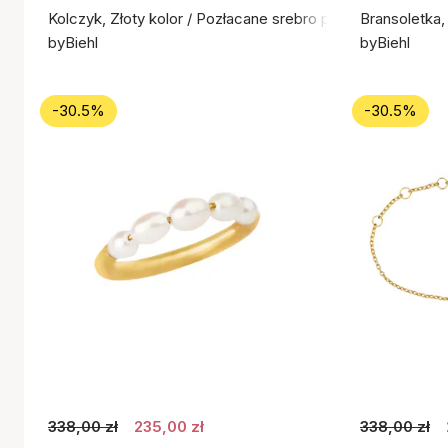
Kolczyk, Złoty kolor / Pozłacane srebro próby 925
Bransoletka,
byBiehl
byBiehl
-30.5%
-30.5%
338,00 zł
235,00 zł
338,00 zł