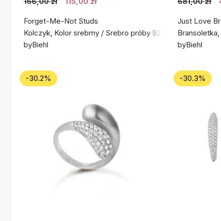
166,00 zł
115,00 zł
681,00 zł
Forget-Me-Not Studs
Just Love Br
Kolczyk, Kolor srebrny / Srebro próby 925
Bransoletka,
byBiehl
byBiehl
-30.2%
-30.3%