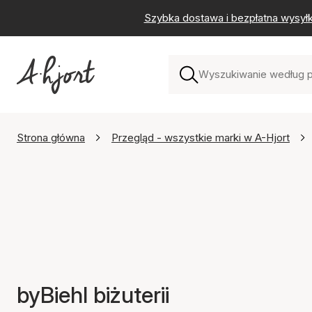
Szybka dostawa i bezpłatna wysył
Strona główna
Przegląd - wszystkie marki w A-Hjort
byBiehl biżuterii