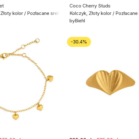
et
Coco Cherry Studs
 Złoty kolor / Pozłacane srebro próby 925
Kolczyk, Złoty kolor / Pozłacan
byBiehl
-30.4%