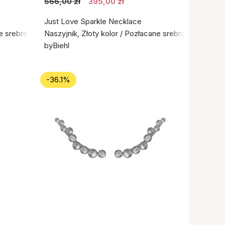
566,00 zł
395,00 zł
Just Love Sparkle Necklace
ne srebro próby 925
Naszyjnik, Złoty kolor / Pozłacane srebro próby 925
byBiehl
-36.1%