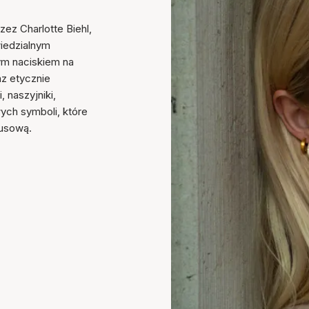
ez Charlotte Biehl,
iedzialnym
ym naciskiem na
z etycznie
, naszyjniki,
wych symboli, które
susową.