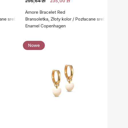
295,64 zł
235,00 zł
Amore Bracelet Red
cane srebro próby 925
Bransoletka, Złoty kolor / Pozłacane srebro próby 9
Enamel Copenhagen
Nowe