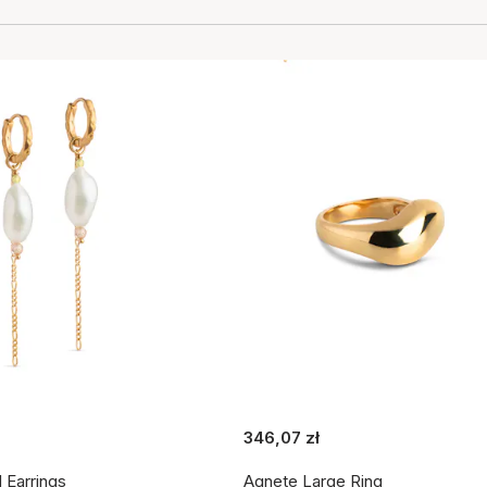
346,07 zł
l Earrings
Agnete Large Ring