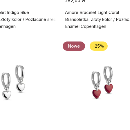
252,00 zł
et Indigo Blue
Amore Bracelet Light Coral
 Złoty kolor / Pozłacane srebro próby 925
Bransoletka, Złoty kolor / Pozła
enhagen
Enamel Copenhagen
Nowe
-25%