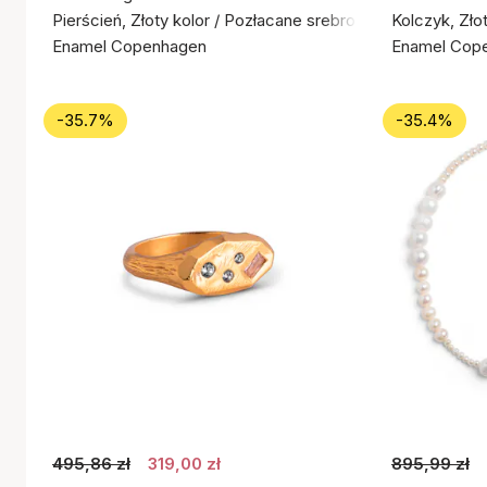
Pierścień, Złoty kolor / Pozłacane srebro próby 925
Kolczyk, Zło
Enamel Copenhagen
Enamel Cop
-35.7%
-35.4%
495,86 zł
319,00 zł
895,99 zł