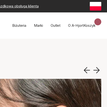
zdkowa obsługa klienta
Biżuteria
Marki
Outlet
O A-Hjort
Koszyk