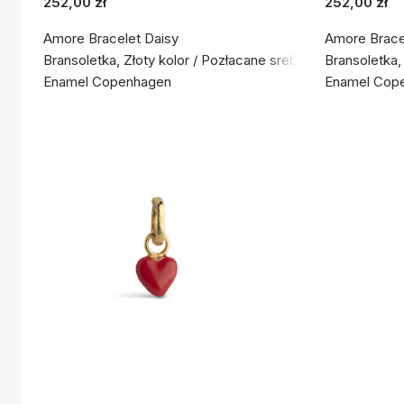
252,00 zł
252,00 zł
Amore Bracelet Daisy
Amore Bracel
Bransoletka, Złoty kolor / Pozłacane srebro próby 925
Bransoletka,
Enamel Copenhagen
Enamel Cop