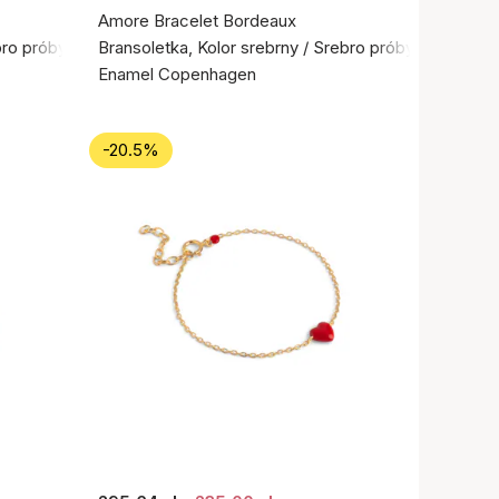
Amore Bracelet Bordeaux
bro próby 925
Bransoletka, Kolor srebrny / Srebro próby 925
Enamel Copenhagen
-20.5%