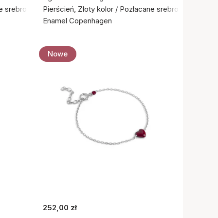
ne srebro próby 925
Pierścień, Złoty kolor / Pozłacane srebro próby 925
Enamel Copenhagen
Nowe
252,00 zł