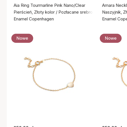
Aia Ring Tourmarline Pink Nano/Clear
Amara Neck
Pierścień, Złoty kolor / Pozłacane srebro próby 925
Naszyjnik, Z
Enamel Copenhagen
Enamel Cop
Nowe
Nowe