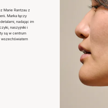
z Marie Rantzau z
erii. Marka łączy
etalami, nadając im
yki, naszyjniki i
łty są w centrum
ym wszechświatem