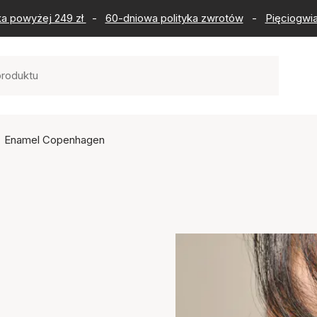
ka powyżej 249 zł
-
60-dniowa polityka zwrotów
-
Pięciogwia
Enamel Copenhagen