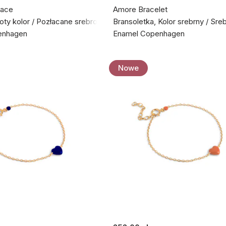
lace
Amore Bracelet
łoty kolor / Pozłacane srebro próby 925
Bransoletka, Kolor srebrny / Sre
enhagen
Enamel Copenhagen
Nowe