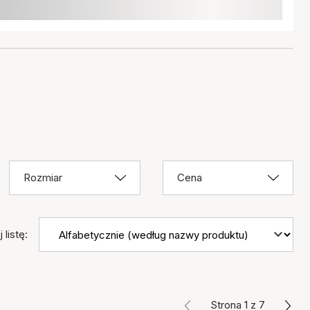
Rozmiar
Cena
 listę:
Strona 1 z 7