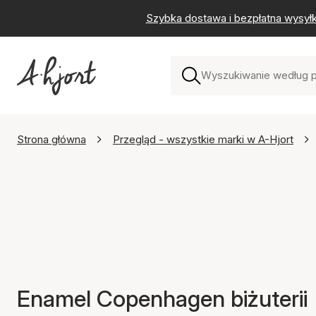
Szybka dostawa i bezpłatna wysył
Strona główna
Przegląd - wszystkie marki w A-Hjort
Enamel Copenhagen biżuterii