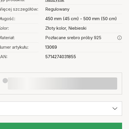
ięcej szczegółów:
Regulowany
ługość:
450 mm (45 cm) - 500 mm (50 cm)
olor:
Złoty kolor, Niebieski
ateriał:
Pozłacane srebro próby 925
umer artykułu:
13069
EAN:
5714274031855