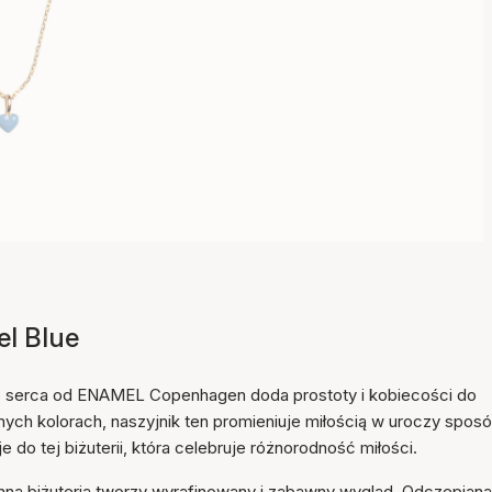
el Blue
go serca od ENAMEL Copenhagen doda prostoty i kobiecości do
żnych kolorach, naszyjnik ten promieniuje miłością w uroczy sposó
Przedmiot został dodany
do tej biżuterii, która celebruje różnorodność miłości.
do koszyka
 inną biżuterią tworzy wyrafinowany i zabawny wygląd. Odczepiana