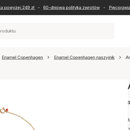
ka powyżej 249 zł
-
60-dniowa polityka zwrotów
-
Pięciogwia
Enamel Copenhagen
Enamel Copenhagen naszyjnik
A
3
M
T