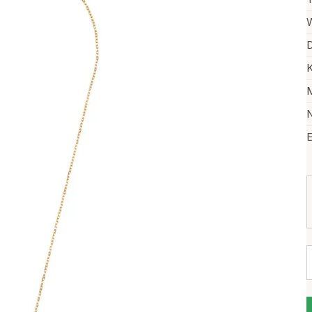
W
D
K
M
N