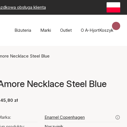
zdkowa obsługa klienta
Biżuteria
Marki
Outlet
O A-Hjort
Koszyk
more Necklace Steel Blue
Amore Necklace Steel Blue
45,80 zł
arka:
Enamel Copenhagen
yp produktu:
Naszyjnik