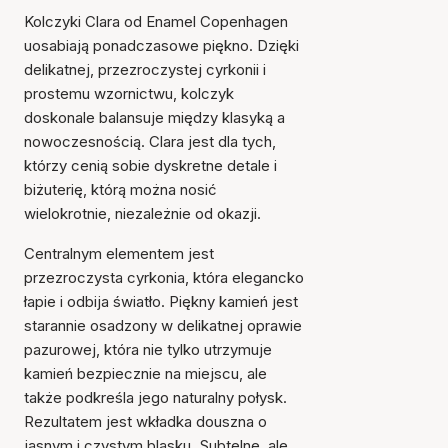
Kolczyki Clara od Enamel Copenhagen
uosabiają ponadczasowe piękno. Dzięki
delikatnej, przezroczystej cyrkonii i
prostemu wzornictwu, kolczyk
doskonale balansuje między klasyką a
nowoczesnością. Clara jest dla tych,
którzy cenią sobie dyskretne detale i
biżuterię, którą można nosić
wielokrotnie, niezależnie od okazji.
Centralnym elementem jest
przezroczysta cyrkonia, która elegancko
łapie i odbija światło. Piękny kamień jest
starannie osadzony w delikatnej oprawie
pazurowej, która nie tylko utrzymuje
kamień bezpiecznie na miejscu, ale
także podkreśla jego naturalny połysk.
Rezultatem jest wkładka douszna o
jasnym i czystym blasku. Subtelne, ale