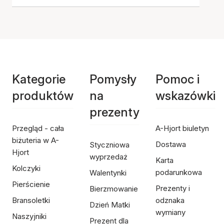
Kategorie
Pomysły
Pomoc i
produktów
na
wskazówki
prezenty
Przegląd - cała
A-Hjort biuletyn
biżuteria w A-
Dostawa
Styczniowa
Hjort
wyprzedaż
Karta
Kolczyki
podarunkowa
Walentynki
Pierścienie
Prezenty i
Bierzmowanie
Bransoletki
odznaka
Dzień Matki
wymiany
Naszyjniki
Prezent dla