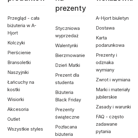
prezenty
Przegląd - cała
A-Hjort biuletyn
biżuteria w A-
Dostawa
Styczniowa
Hjort
wyprzedaż
Karta
Kolczyki
podarunkowa
Walentynki
Pierścienie
Prezenty i
Bierzmowanie
Bransoletki
odznaka
Dzień Matki
wymiany
Naszyjniki
Prezent dla
Zwrot i wymiana
Łańcuchy na
studenta
kostki
Marki i materiały
Biżuteria
jubilerskie
Wisiorki
Black Friday
Zasady i warunki
Akcesoria
Prezenty
FAQ - często
świąteczne
Outlet
zadawane
Pozłacana
Wszystkie styles
pytania
biżuteria