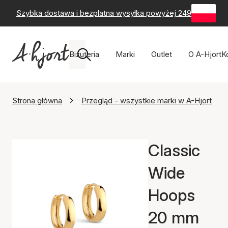
Szybka dostawa i bezpłatna wysyłka powyżej 249 zł
-
60-
Biżuteria
Marki
Outlet
O A-Hjort
K
Strona główna
Przegląd - wszystkie marki w A-Hjort
Classic
Wide
Hoops
20 mm