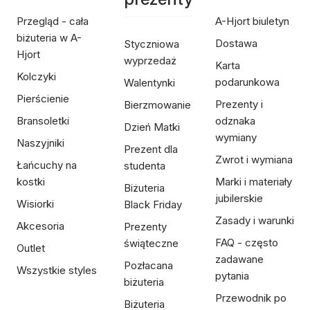
Przegląd - cała
A-Hjort biuletyn
biżuteria w A-
Dostawa
Styczniowa
Hjort
wyprzedaż
Karta
Kolczyki
podarunkowa
Walentynki
Pierścienie
Prezenty i
Bierzmowanie
Bransoletki
odznaka
Dzień Matki
wymiany
Naszyjniki
Prezent dla
Zwrot i wymiana
Łańcuchy na
studenta
kostki
Marki i materiały
Biżuteria
jubilerskie
Wisiorki
Black Friday
Zasady i warunki
Akcesoria
Prezenty
FAQ - często
świąteczne
Outlet
zadawane
Pozłacana
Wszystkie styles
pytania
biżuteria
Przewodnik po
Biżuteria