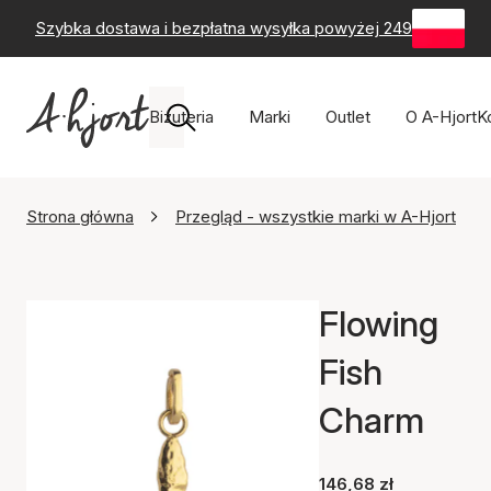
Szybka dostawa i bezpłatna wysyłka powyżej 249 zł
-
60-
Biżuteria
Marki
Outlet
O A-Hjort
K
Strona główna
Przegląd - wszystkie marki w A-Hjort
Flowing
Fish
Charm
146,68 zł