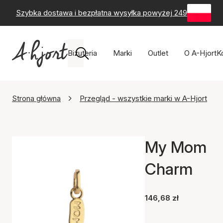
Szybka dostawa i bezpłatna wysyłka powyżej 249 zł
-
60-
Biżuteria
Marki
Outlet
O A-Hjort
K
Strona główna
Przegląd - wszystkie marki w A-Hjort
My Mom
Charm
146,68 zł