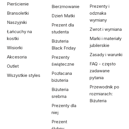
Pierścienie
Prezenty i
Bierzmowanie
Bransoletki
odznaka
Dzień Matki
wymiany
Naszyjniki
Prezent dla
Zwrot i wymiana
Łańcuchy na
studenta
kostki
Marki i materiały
Biżuteria
jubilerskie
Wisiorki
Black Friday
Zasady i warunki
Akcesoria
Prezenty
FAQ - często
świąteczne
Outlet
zadawane
Pozłacana
Wszystkie styles
pytania
biżuteria
Przewodnik po
Biżuteria
rozmiarach:
srebrna
Biżuteria
Prezenty dla
niej
Prezent
ślubny