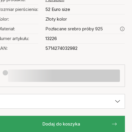
ozmiar pierścienia:
52 Euro size
olor:
Złoty kolor
ateriał:
Pozłacane srebro próby 925
umer artykułu:
13226
EAN:
5714274032982
Dodaj do koszyka