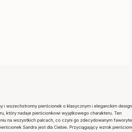
Przedmiot został dodany
y i wszechstronny pierścionek o klasycznym i eleganckim design
do koszyka
ru, który nadaje pierścionkowi wyjątkowego charakteru. Ten
szeniu na wszystkich palcach, co czyni go zdecydowanym faworyt
- pierścionek Sandra jest dla Ciebie. Przyciągający wzrok pierścion