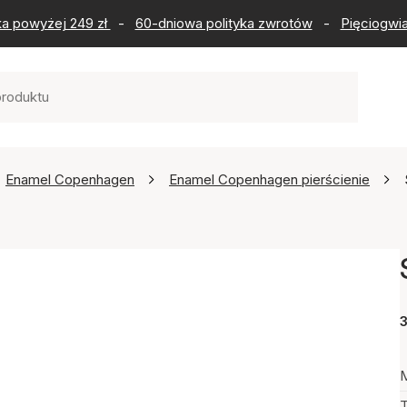
ka powyżej 249 zł
-
60-dniowa polityka zwrotów
-
Pięciogwia
Enamel Copenhagen
Enamel Copenhagen pierścienie
3
M
T