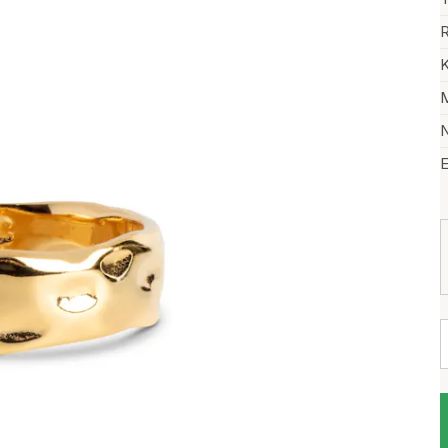
R
K
M
N