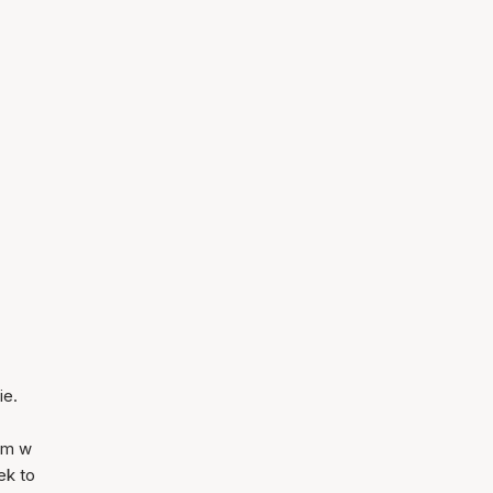
ie.
em w
ek to