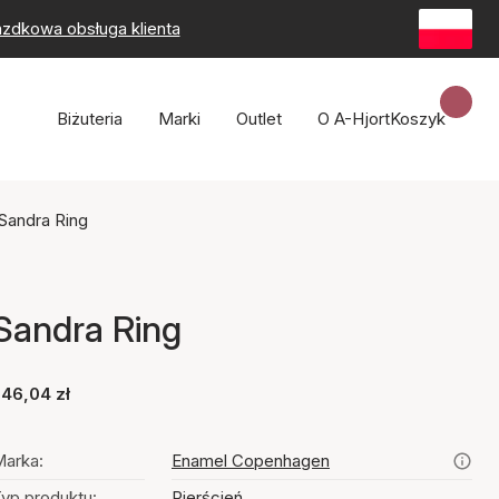
zdkowa obsługa klienta
Biżuteria
Marki
Outlet
O A-Hjort
Koszyk
Sandra Ring
Sandra Ring
46,04 zł
arka:
Enamel Copenhagen
yp produktu:
Pierścień