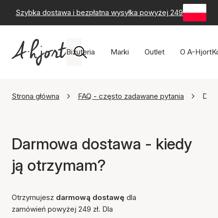
Szybka dostawa i bezpłatna wysyłka powyżej 249 zł
-
60-
Biżuteria
Marki
Outlet
O A-Hjort
K
Strona główna
FAQ - często zadawane pytania
Darm
Darmowa dostawa - kiedy
ją otrzymam?
Otrzymujesz
darmową dostawę
dla
zamówień powyżej 249 zł. Dla