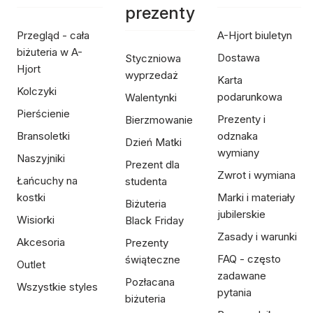
prezenty
Przegląd - cała
A-Hjort biuletyn
biżuteria w A-
Dostawa
Styczniowa
Hjort
wyprzedaż
Karta
Kolczyki
podarunkowa
Walentynki
Pierścienie
Prezenty i
Bierzmowanie
Bransoletki
odznaka
Dzień Matki
wymiany
Naszyjniki
Prezent dla
Zwrot i wymiana
Łańcuchy na
studenta
kostki
Marki i materiały
Biżuteria
jubilerskie
Wisiorki
Black Friday
Zasady i warunki
Akcesoria
Prezenty
FAQ - często
świąteczne
Outlet
zadawane
Pozłacana
Wszystkie styles
pytania
biżuteria